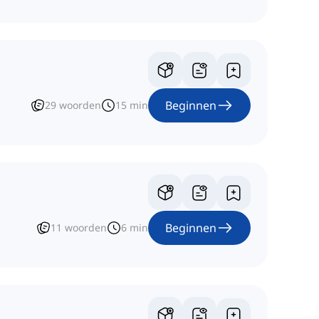
Beginnen
29
woorden
15
min
Beginnen
11
woorden
6
min