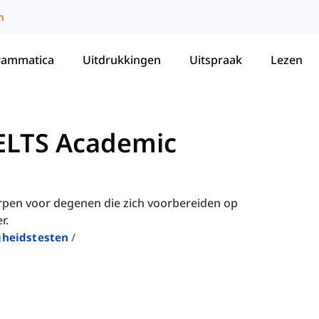
m
rammatica
Uitdrukkingen
Uitspraak
Lezen
ELTS Academic
orpen voor degenen die zich voorbereiden op
r.
gheidstesten