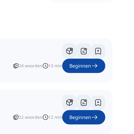
Beginnen
24
woorden
13
min
Beginnen
22
woorden
12
min