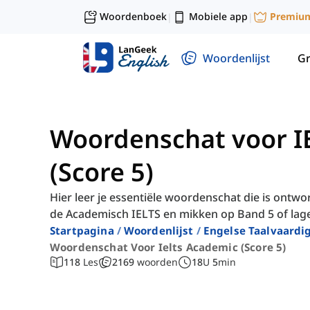
Woordenboek
Mobiele app
Premiu
|
|
Woordenlijst
G
Woordenschat voor I
(Score 5)
Hier leer je essentiële woordenschat die is ontw
de Academisch IELTS en mikken op Band 5 of lage
Startpagina
Woordenlijst
Engelse Taalvaardi
Woordenschat Voor Ielts Academic (score 5)
118
Les
2169
woorden
18
U
5
min