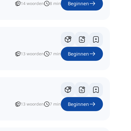
Beginnen
14
woorden
8
min
Beginnen
13
woorden
7
min
Beginnen
13
woorden
7
min