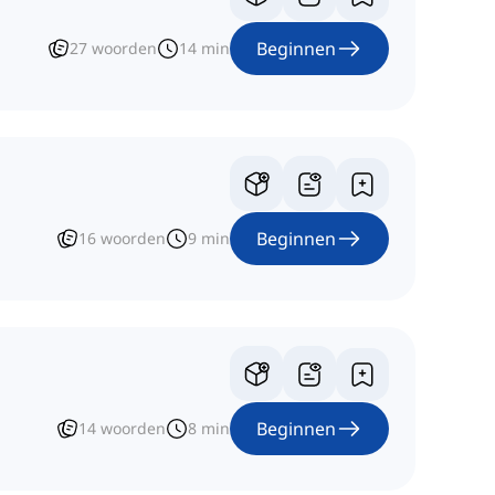
Beginnen
27
woorden
14
min
Beginnen
16
woorden
9
min
Beginnen
14
woorden
8
min