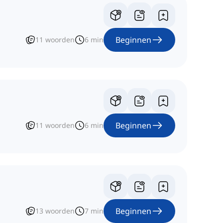
Beginnen
11
woorden
6
min
Beginnen
11
woorden
6
min
Beginnen
13
woorden
7
min