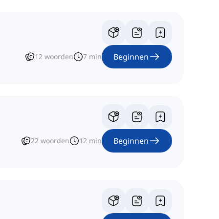
Beginnen
12
woorden
7
min
Beginnen
22
woorden
12
min