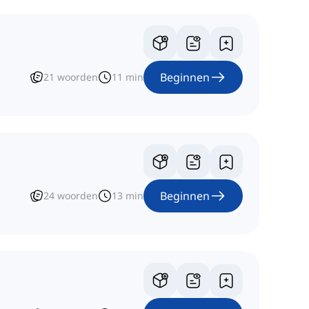
Beginnen
21
woorden
11
min
Beginnen
24
woorden
13
min