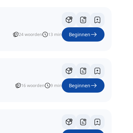
Beginnen
24
woorden
13
min
Beginnen
16
woorden
9
min