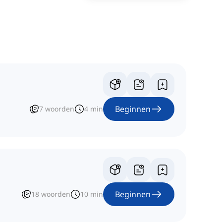
Beginnen
7
woorden
4
min
Beginnen
18
woorden
10
min