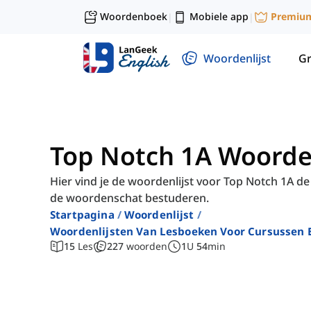
Woordenboek
Mobiele app
Premiu
|
|
Woordenlijst
G
Top Notch 1A Woorden
Hier vind je de woordenlijst voor Top Notch 1A de
de woordenschat bestuderen.
Startpagina
Woordenlijst
Woordenlijsten Van Lesboeken Voor Cursussen E
15
Les
227
woorden
1
U
54
min