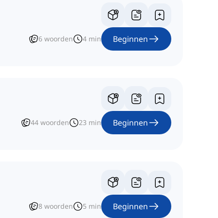
Beginnen
6
woorden
4
min
Beginnen
44
woorden
23
min
Beginnen
8
woorden
5
min