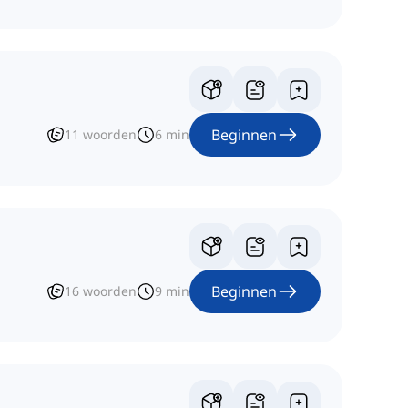
Beginnen
11
woorden
6
min
Beginnen
16
woorden
9
min