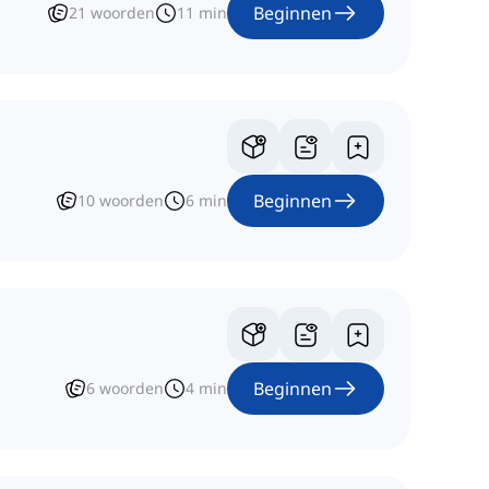
Beginnen
21
woorden
11
min
Beginnen
10
woorden
6
min
Beginnen
6
woorden
4
min