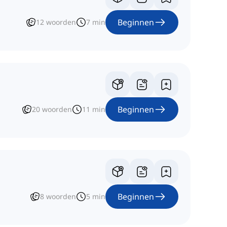
Beginnen
12
woorden
7
min
Beginnen
20
woorden
11
min
Beginnen
8
woorden
5
min