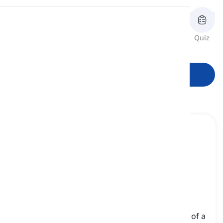
Uitspraak
Herzien
Flashcards
Spelling
Quiz
Lezen
Begin met leren
appetizer
[
zelfstandig naamwoord
]
a small dish that is eaten before the main part of a