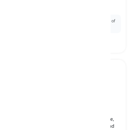
meal
voorgerecht, hapje
Ex:
We started our meal with a delicious
appetizer
of
bruschetta topped with fresh tomatoes and basil.
salad
[
zelfstandig naamwoord
]
a mixture of usually raw vegetables, like lettuce,
tomato, and cucumber, with a type of sauce and