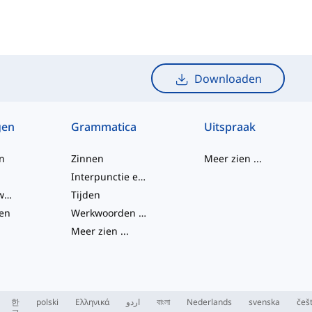
Downloaden
gen
Grammatica
Uitspraak
n
Zinnen
Meer zien
...
Interpunctie en Spelling
Frasale werkwoorden
Tijden
en
Werkwoorden en Stemmen
Meer zien
...
한
polski
Ελληνικά
اردو
বাংলা
Nederlands
svenska
češ