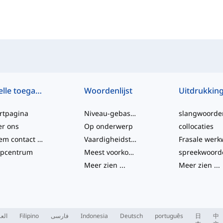
Snelle toegang
Woordenlijst
Uitdrukkin
rtpagina
Niveau-gebaseerd
slangwoorde
er ons
Op onderwerp
collocaties
Neem contact met ons op
Vaardigheidstesten
lpcentrum
Meest voorkomende
spreekwoord
Meer zien
...
Meer zien
...
العر
Filipino
فارسی
Indonesia
Deutsch
português
日
中