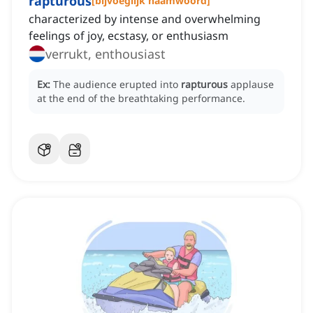
rapturous
[
bijvoeglijk naamwoord
]
characterized by intense and overwhelming
feelings of joy, ecstasy, or enthusiasm
verrukt, enthousiast
Ex:
The audience erupted into
rapturous
applause
at the end of the breathtaking performance.