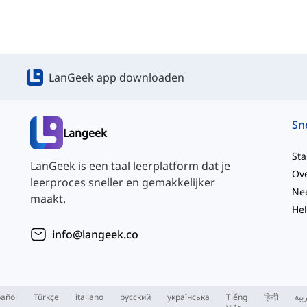
LanGeek app downloaden
Langeek
Sta
LanGeek is een taal leerplatform dat je
Ov
leerproces sneller en gemakkelijker
maakt.
He
info@langeek.co
añol
Türkçe
italiano
русский
українська
Tiếng
हिन्दी
بية