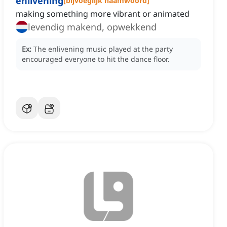
enlivening
[
bijvoeglijk naamwoord
]
making something more vibrant or animated
levendig makend, opwekkend
Ex:
The enlivening music played at the party
encouraged everyone to hit the dance floor.