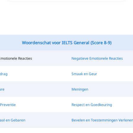
Woordenschat voor IELTS General (Score 8-9)
Emotionele Reacties
Negatieve Emotionele Reacties
edrag
Smaak en Geur
ure
Meningen
Preventie
Respect en Goedkeuring
aal en Gebaren
Bevelen en Toestemmingen Verlene