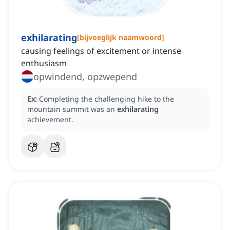
exhilarating
[
bijvoeglijk naamwoord
]
causing feelings of excitement or intense
enthusiasm
opwindend, opzwepend
Ex:
Completing the challenging hike to the
mountain summit was an
exhilarating
achievement.