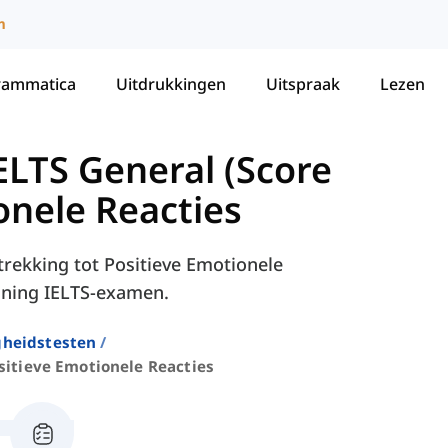
m
rammatica
Uitdrukkingen
Uitspraak
Lezen
LTS General (Score
onele Reacties
trekking tot Positieve Emotionele
aining IELTS-examen.
gheidstesten
sitieve Emotionele Reacties