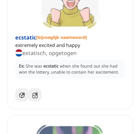
ecstatic
[
bijvoeglijk naamwoord
]
extremely excited and happy
extatisch, opgetogen
Ex:
She was
ecstatic
when she found out she had
won the lottery, unable to contain her excitement.