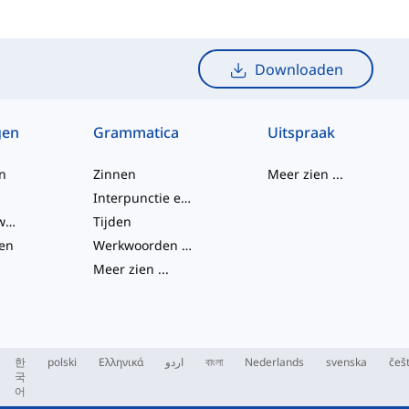
Downloaden
gen
Grammatica
Uitspraak
n
Zinnen
Meer zien
...
Interpunctie en Spelling
Frasale werkwoorden
Tijden
en
Werkwoorden en Stemmen
Meer zien
...
한
polski
Ελληνικά
اردو
বাংলা
Nederlands
svenska
češ
국
어