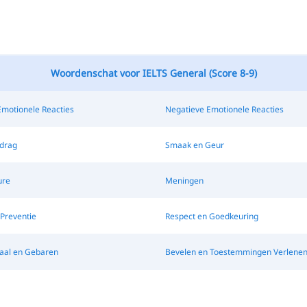
Woordenschat voor IELTS General (Score 8-9)
Emotionele Reacties
Negatieve Emotionele Reacties
edrag
Smaak en Geur
ure
Meningen
Preventie
Respect en Goedkeuring
aal en Gebaren
Bevelen en Toestemmingen Verlene