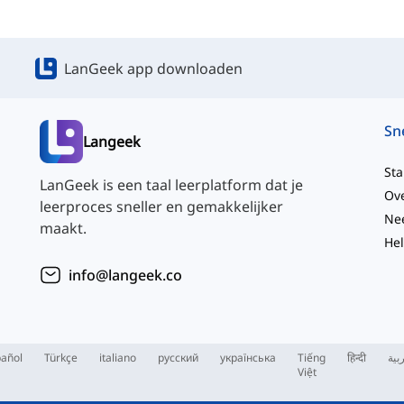
LanGeek app downloaden
Langeek
Sta
LanGeek is een taal leerplatform dat je
Ov
leerproces sneller en gemakkelijker
maakt.
He
info@langeek.co
añol
Türkçe
italiano
русский
українська
Tiếng
हिन्दी
بية
Việt