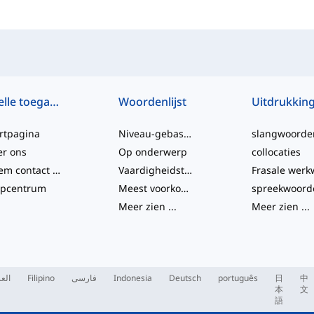
Snelle toegang
Woordenlijst
Uitdrukkin
rtpagina
Niveau-gebaseerd
slangwoorde
er ons
Op onderwerp
collocaties
Neem contact met ons op
Vaardigheidstesten
lpcentrum
Meest voorkomende
spreekwoord
Meer zien
...
Meer zien
...
العر
Filipino
فارسی
Indonesia
Deutsch
português
日
中
本
文
語