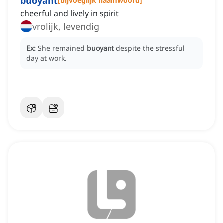
buoyant
[
bijvoeglijk naamwoord
]
cheerful and lively in spirit
vrolijk, levendig
Ex:
She remained
buoyant
despite the stressful
day at work.