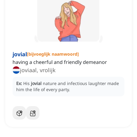
jovial
[
bijvoeglijk naamwoord
]
having a cheerful and friendly demeanor
joviaal, vrolijk
Ex:
His
jovial
nature and infectious laughter made
him the life of every party.