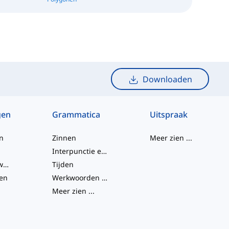
Downloaden
gen
Grammatica
Uitspraak
n
Zinnen
Meer zien
...
Interpunctie en Spelling
Frasale werkwoorden
Tijden
en
Werkwoorden en Stemmen
Meer zien
...