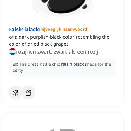
raisin black
[
bijvoeglijk naamwoord
]
of a dark purplish-black color, resembling the
color of dried black grapes
rozijnen zwart, zwart als een rozijn
Ex:
The dress had a chic
raisin black
shade for the
party.