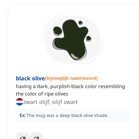
black olive
[
bijvoeglijk naamwoord
]
having a dark, purplish-black color resembling
the color of ripe olives
zwart olijf, olijf zwart
Ex:
The mug was a deep black olive shade.