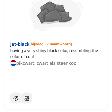
jet-black
[
bijvoeglijk naamwoord
]
having a very shiny black color, resembling the
color of coal
pikzwart, zwart als steenkool