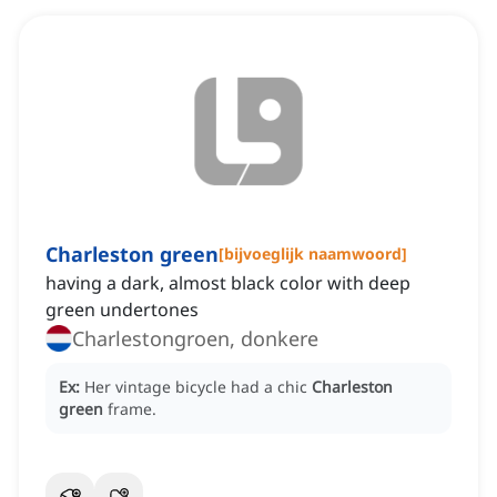
Charleston green
[
bijvoeglijk naamwoord
]
having a dark, almost black color with deep
green undertones
Charlestongroen, donkere
Ex:
Her vintage bicycle had a chic
Charleston
green
frame.