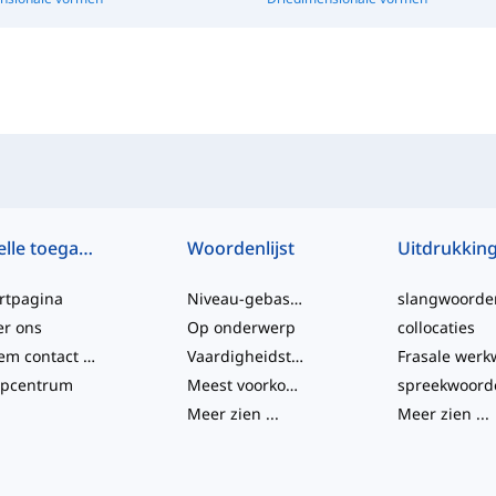
Snelle toegang
Woordenlijst
Uitdrukkin
rtpagina
Niveau-gebaseerd
slangwoorde
er ons
Op onderwerp
collocaties
Neem contact met ons op
Vaardigheidstesten
lpcentrum
Meest voorkomende
spreekwoord
Meer zien
...
Meer zien
...