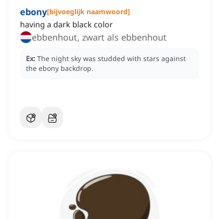
ebony
[
bijvoeglijk naamwoord
]
having a dark black color
ebbenhout, zwart als ebbenhout
Ex:
The night sky was studded with stars against
the ebony backdrop.