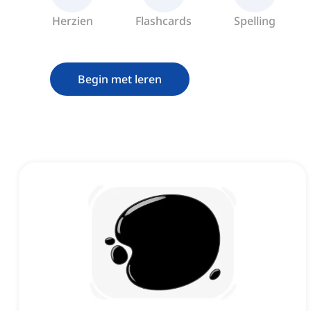
Herzien
Flashcards
Spelling
Begin met leren