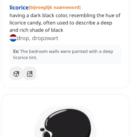
licorice
[
bijvoeglijk naamwoord
]
having a dark black color, resembling the hue of
licorice candy, often used to describe a deep
and rich shade of black
drop, dropzwart
Ex:
The bedroom walls were painted with a deep
licorice tint.