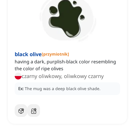
black olive
[
przymiotnik
]
having a dark, purplish-black color resembling
the color of ripe olives
czarny oliwkowy, oliwkowy czarny
Ex:
The mug was a deep black olive shade.