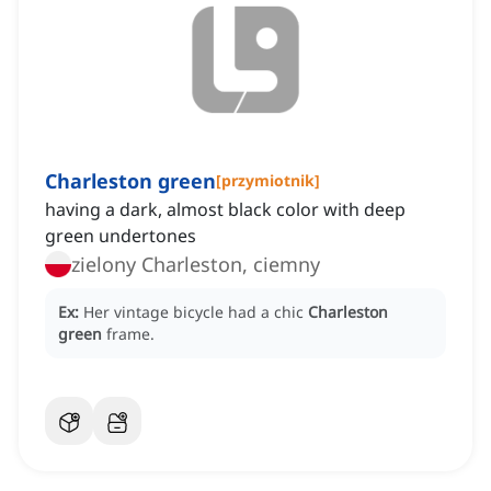
Charleston green
[
przymiotnik
]
having a dark, almost black color with deep
green undertones
zielony Charleston, ciemny
Ex:
Her vintage bicycle had a chic
Charleston
green
frame.