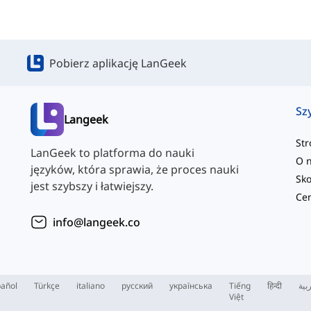
Pobierz aplikację LanGeek
Sz
Langeek
St
LanGeek to platforma do nauki
O 
języków, która sprawia, że proces nauki
jest szybszy i łatwiejszy.
info@langeek.co
añol
Türkçe
italiano
русский
українська
Tiếng
हिन्दी
بية
Việt