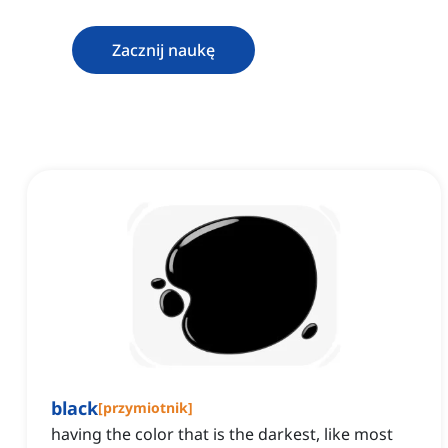
Zacznij naukę
black
[
przymiotnik
]
having the color that is the darkest, like most