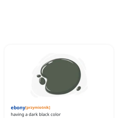
ebony
[
przymiotnik
]
having a dark black color