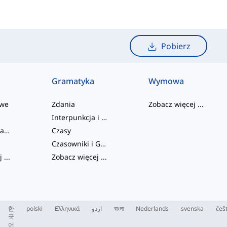
Pobierz
Gramatyka
Wymowa
owe
Zdania
Zobacz więcej
...
Interpunkcja i Ortografia
Czasowniki frazowe
Czasy
Czasowniki i Głosy
j
...
Zobacz więcej
...
한
polski
Ελληνικά
اردو
বাংলা
Nederlands
svenska
češ
국
어