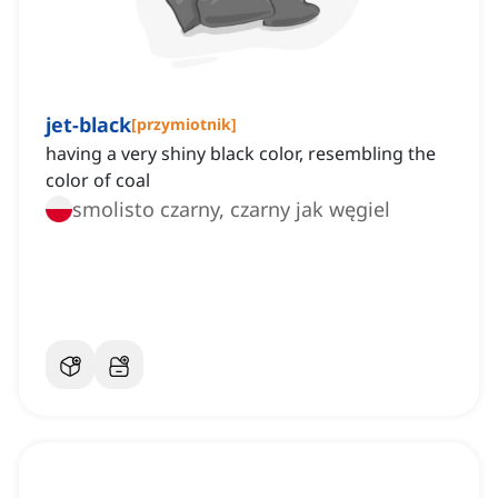
jet-black
[
przymiotnik
]
having a very shiny black color, resembling the
color of coal
smolisto czarny, czarny jak węgiel