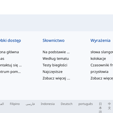
ybki dostęp
Słownictwo
Wyrażenia
rona główna
Na podstawie poziomu
słowa slang
nas
Według tematu
kolokacje
Skontaktuj się z nami
Testy biegłości
Centrum pomocy
Najczęstsze
przysłowia
Zobacz więcej
...
Zobacz więce
العر
Filipino
فارسی
Indonesia
Deutsch
português
日
中
本
文
語