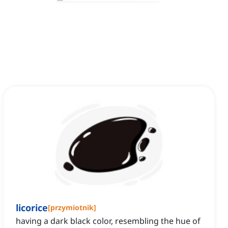
licorice
[
przymiotnik
]
having a dark black color, resembling the hue of