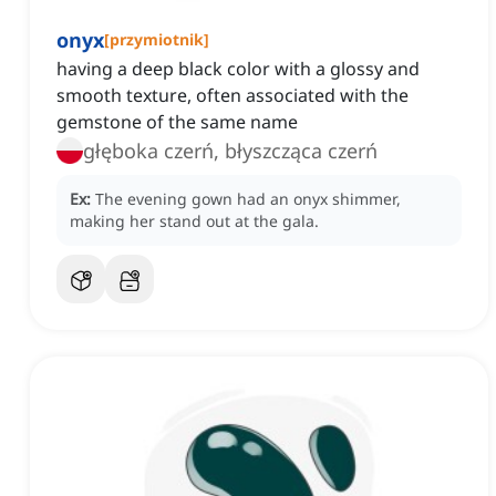
onyx
[
przymiotnik
]
having a deep black color with a glossy and
smooth texture, often associated with the
gemstone of the same name
głęboka czerń, błyszcząca czerń
Ex:
The evening gown had an onyx shimmer,
making her stand out at the gala.