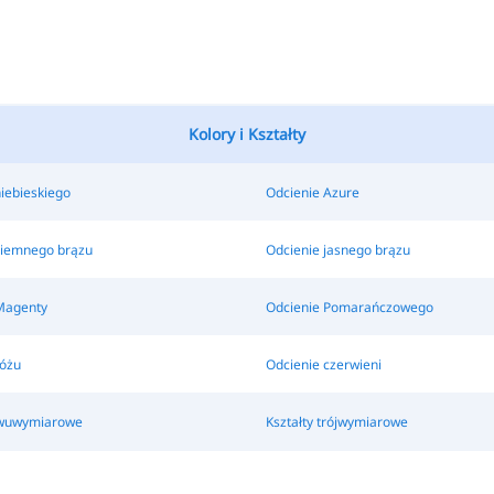
Kolory i Kształty
iebieskiego
Odcienie Azure
ciemnego brązu
Odcienie jasnego brązu
Magenty
Odcienie Pomarańczowego
różu
Odcienie czerwieni
dwuwymiarowe
Kształty trójwymiarowe