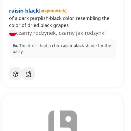
raisin black
[
przymiotnik
]
of a dark purplish-black color, resembling the
color of dried black grapes
czarny rodzynek, czarny jak rodzynki
Ex:
The dress had a chic
raisin black
shade for the
party.