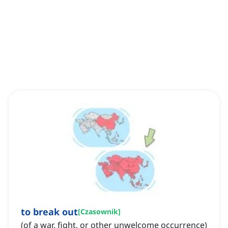
to break out
[
Czasownik
]
(of a war, fight, or other unwelcome occurrence)