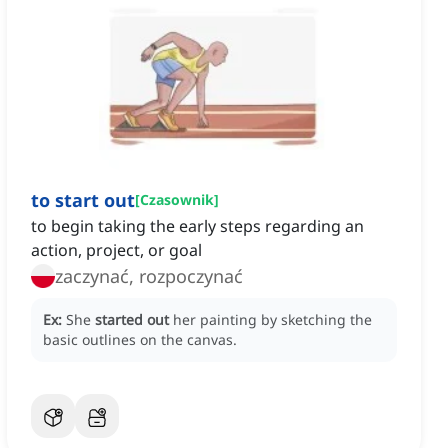
to start out
[
Czasownik
]
to begin taking the early steps regarding an
action, project, or goal
zaczynać, rozpoczynać
Ex:
She
started out
her painting by sketching the
basic outlines on the canvas.