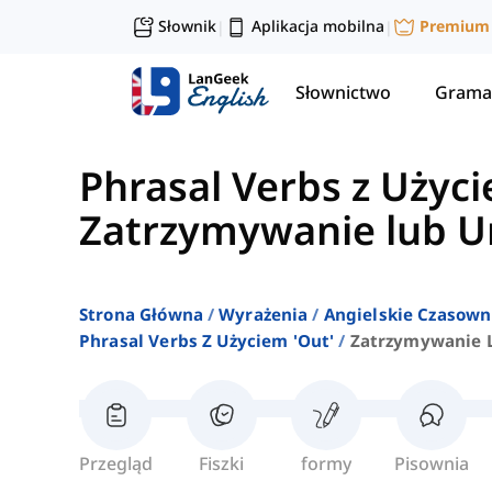
Słownik
Aplikacja mobilna
Premium
|
|
Słownictwo
Grama
Phrasal Verbs z Użyci
Zatrzymywanie lub U
Strona Główna
Wyrażenia
Angielskie Czasown
Phrasal Verbs Z Użyciem 'out'
Zatrzymywanie 
Przegląd
Fiszki
formy
Pisownia