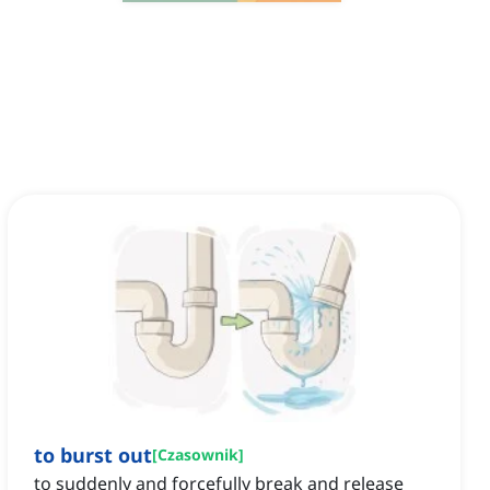
to burst out
[
Czasownik
]
to suddenly and forcefully break and release