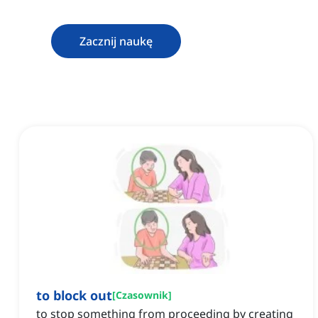
Zacznij naukę
to block out
[
Czasownik
]
to stop something from proceeding by creating