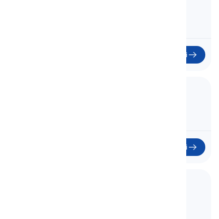
Pelajaran 26
26
Mulai
27. Lesson 27
Pelajaran 27
27
Mulai
28. Lesson 28
Pelajaran 28
28