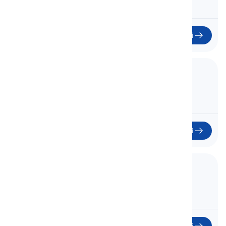
Mulai
41. Lesson 41
Pelajaran 41
41
Mulai
42. Lesson 42
Pelajaran 42
42
Mulai