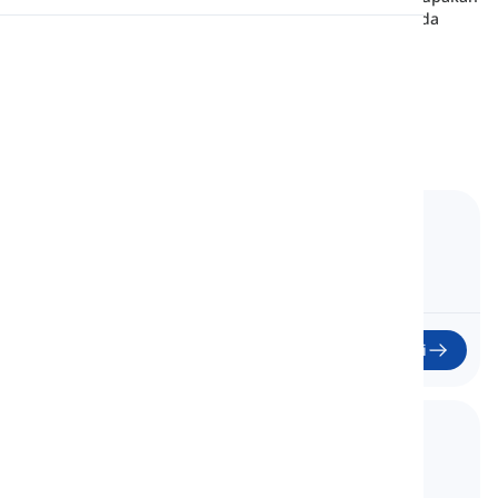
bagian pertama dari kata-kata penting yang perlu Anda
ketahui untuk tes SAT.
Pronunciation
50
Pelajaran
939
kata-kata
7
J
50
m
Membaca
1. Lesson 1
Pelajaran 1
01
Mulai
2. Lesson 2
Pelajaran 2
02