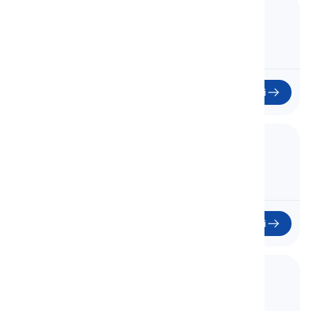
19. Lesson 19
Pelajaran 19
19
Mulai
20. Lesson 20
Pelajaran 20
20
Mulai
21. Lesson 21
Pelajaran 21
21