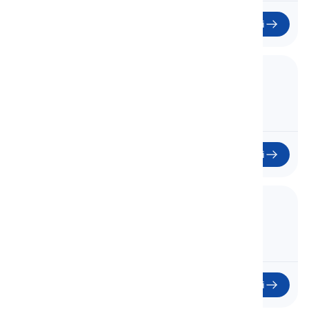
Mulai
10. Lesson 10
Pelajaran 10
10
Mulai
11. Lesson 11
Pelajaran 11
11
Mulai