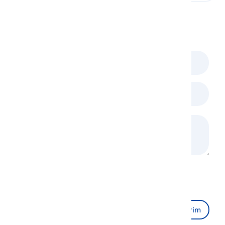
Komentar
(
0
)
Memuat Recaptcha...
Kirim