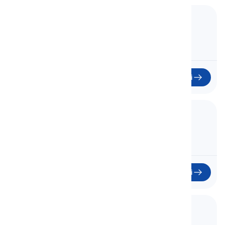
12. Lesson 12
Pelajaran 12
12
Mulai
13. Lesson 13
Pelajaran 13
13
Mulai
14. Lesson 14
Pelajaran 14
14