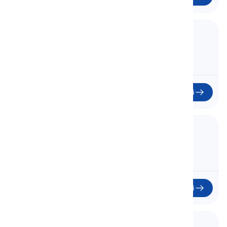
24. Lesson 24
Pelajaran 24
24
Mulai
25. Lesson 25
Pelajaran 25
25
Mulai
26. Lesson 26