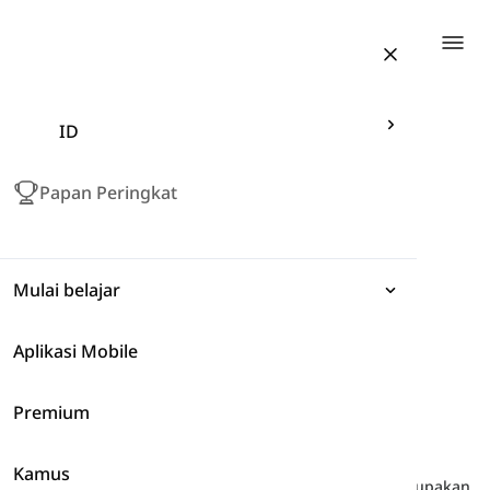
Togg
ID
Papan Peringkat
Mulai belajar
Aplikasi Mobile
Ungkapan
Premium
Tata Bahasa
Kosakata untuk Tes SAT (Bagian 1)
Kamus
Kosakata
Di sini Anda akan menemukan 50 pelajaran yang merupakan