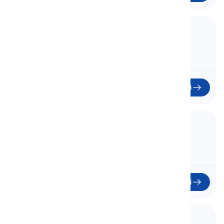
5. Lesson 5
Pelajaran 5
05
Mulai
6. Lesson 6
Pelajaran 6
06
Mulai
7. Lesson 7