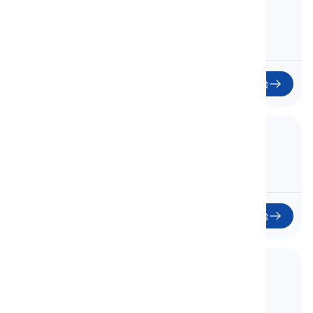
第38课
38
开始
39. Lesson 39
第39课
39
开始
40. Lesson 40
第40课
40