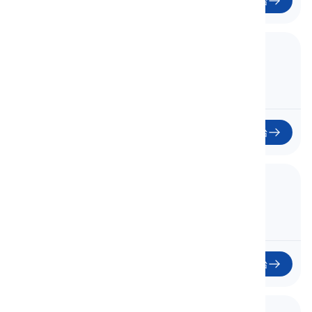
开始
36. Lesson 36
第36课
36
开始
37. Lesson 37
第37课
37
开始
38. Lesson 38