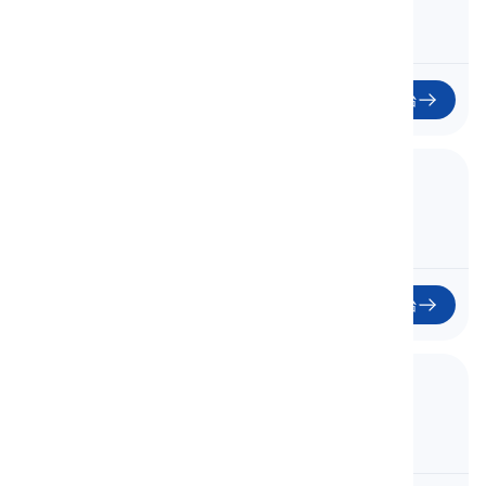
26
开始
27. Lesson 27
第27课
27
开始
28. Lesson 28
第28课
28