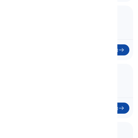
24. Lesson 24
第24课
24
开始
25. Lesson 25
第25课
25
开始
26. Lesson 26
第26课