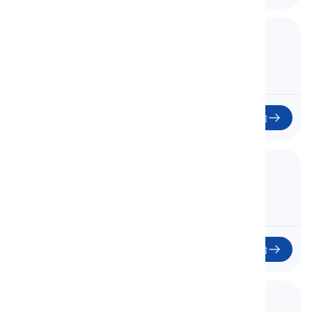
43. Lesson 43
第43课
43
开始
44. Lesson 44
第44课
44
开始
45. Lesson 45
第45课