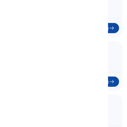
45
开始
46. Lesson 46
第46课
46
开始
47. Lesson 47
第47课
47