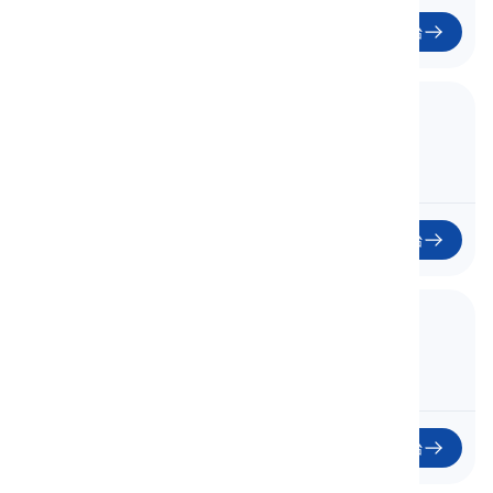
开始
48. Lesson 48
第48课
48
开始
49. Lesson 49
第49课
49
开始