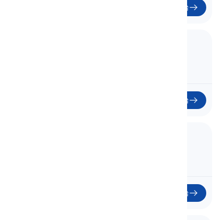
开始
10. Lesson 10
第10课
10
开始
11. Lesson 11
第11课
11
开始