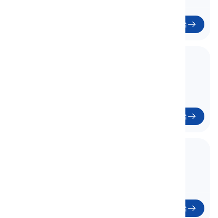
开始
41. Lesson 41
第41课
41
开始
42. Lesson 42
第42课
42
开始