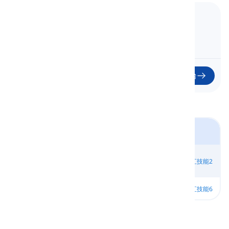
50. Lesson 50
第50课
50
开始
英语能力测试
ACT考试读写
ACT 科学
SAT词汇技能1
SAT词汇技能2
能力
SAT词汇技能3
SAT词汇技能4
SAT词汇技能5
SAT词汇技能6
评论
(
0
)