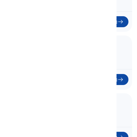
开始
34. Lesson 34
第34课
34
开始
35. Lesson 35
第35课
35