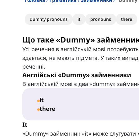
Головна
Граматика
Займенники
"dummy"
dummy pronouns
it
pronouns
there
Що таке «Dummy» займенни
Усі речення в англійській мові потребуют
здається, не мають підмета. У таких вип
реченні.
Англійські «Dummy» займенники
В англійській мові є два «dummy» займен
it
there
It
«Dummy» займенник «it» може слугувати 