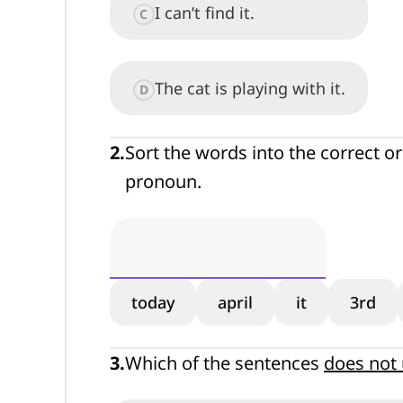
I can’t find it.
C
The cat is playing with it.
D
2
.
Sort the words into the correct o
pronoun.
today
april
it
3rd
3
.
Which of the sentences
does not