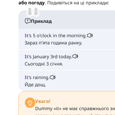
або погоду
. Подивіться на ці приклади:
Приклад
It
's 5 o'clock in the morning.
Зараз п'ята година ранку.
It
's January 3rd today.
Сьогодні 3 січня.
It
's raining.
Йде дощ.
Увага!
Dummy «it» не має справжнього зн