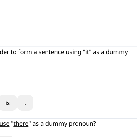
rder to form a sentence using "it" as a dummy
is
.
 use
"
there
" as a dummy pronoun?