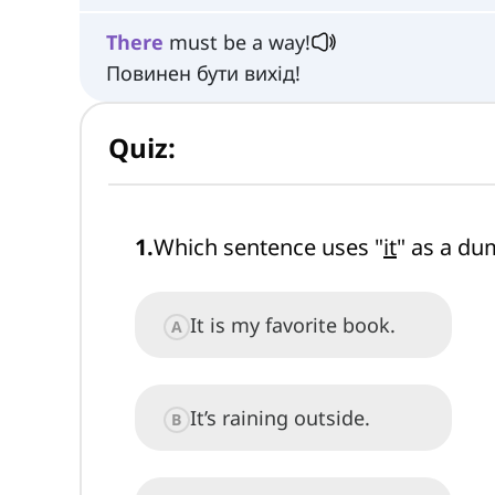
There
must be a way!
Повинен бути вихід!
Quiz:
1
.
Which sentence uses "
it
" as a d
It is my favorite book.
A
It’s raining outside.
B