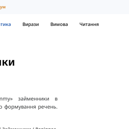
іум
атика
Вирази
Вимова
Читання
ики
ummy» займенники в
ого формування речень.