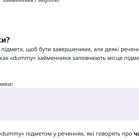
 Займенники / Beginner
ки?
ь підмета, щоб бути завершеними, але деякі речен
адках «dummy» займенники заповнюють місце підме
ники:
«dummy» підметом у реченнях, які говорять про
ч