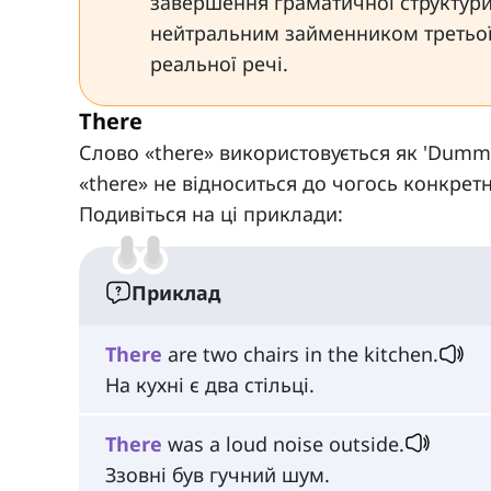
завершення граматичної структури
нейтральним займенником третьої о
реальної речі.
There
Слово «there» використовується як 'Dummy
«there» не відноситься до чогось конкретн
Подивіться на ці приклади:
Приклад
There
are two chairs in the kitchen.
На кухні є два стільці.
There
was a loud noise outside.
Ззовні був гучний шум.