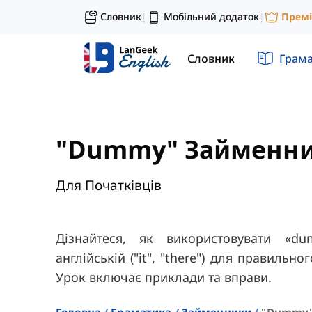
Словник
Мобільний додаток
Прем
|
|
Словник
Грам
"Dummy" Займенн
Для Початківців
Дізнайтеся, як використовувати «d
англійській ("it", "there") для правильн
Урок включає приклади та вправи.