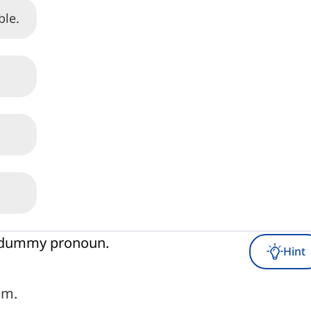
ble.
ct dummy pronoun.
Hint
om.