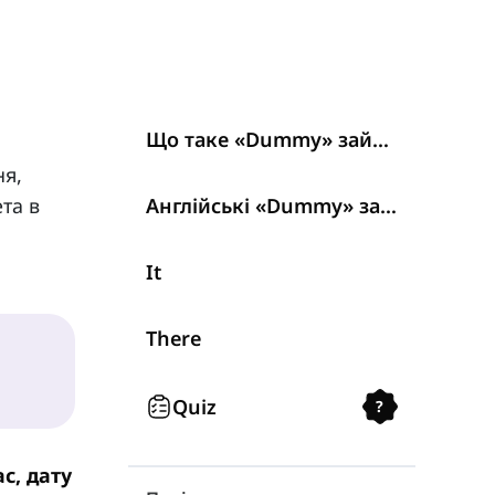
Що таке «Dummy» займенники?
ня,
та в
Англійські «Dummy» займенники
It
There
Quiz
?
ас, дату