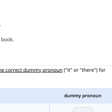
.
 book.
the correct dummy pronoun
("it" or "there") for
dummy pronoun