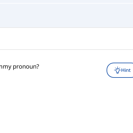
ummy pronoun?
Hint