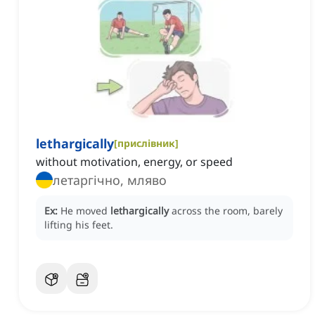
lethargically
[
прислівник
]
without motivation, energy, or speed
летаргічно, мляво
Ex:
He moved
lethargically
across the room, barely
lifting his feet.