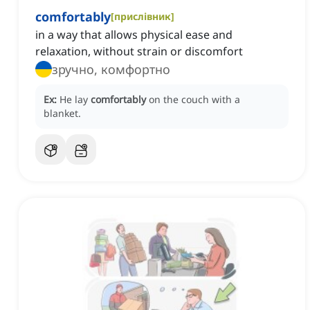
comfortably
[
прислівник
]
in a way that allows physical ease and
relaxation, without strain or discomfort
зручно, комфортно
Ex:
He lay
comfortably
on the couch with a
blanket.