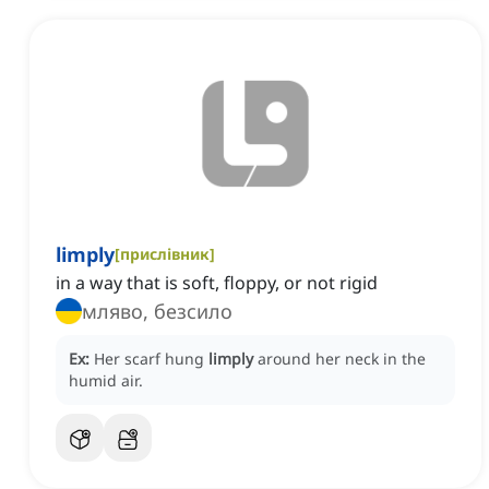
limply
[
прислівник
]
in a way that is soft, floppy, or not rigid
мляво, безсило
Ex:
Her scarf hung
limply
around her neck in the
humid air.