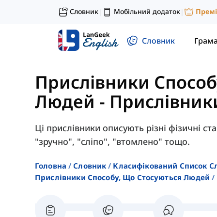
Словник
Мобільний додаток
Прем
|
|
Словник
Грам
Прислівники Способ
Людей
-
Прислівник
Ці прислівники описують різні фізичні ста
"зручно", "сліпо", "втомлено" тощо.
Головна
Словник
Класифікований Список С
Прислівники Способу, Що Стосуються Людей