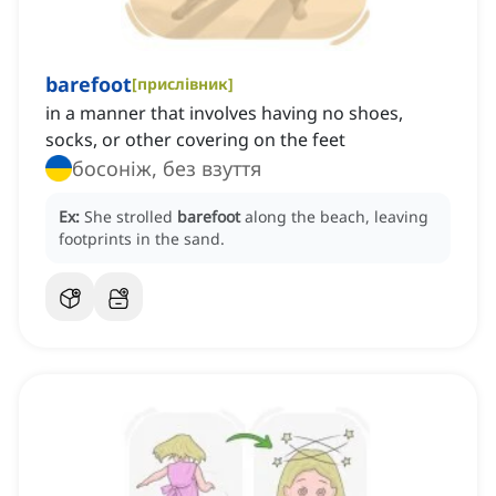
barefoot
[
прислівник
]
in a manner that involves having no shoes,
socks, or other covering on the feet
босоніж, без взуття
Ex:
She strolled
barefoot
along the beach, leaving
footprints in the sand.