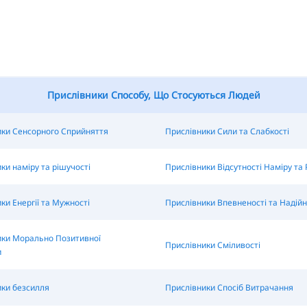
Прислівники Способу, Що Стосуються Людей
ики Сенсорного Сприйняття
Прислівники Сили та Слабкості
ки наміру та рішучості
Прислівники Відсутності Наміру та 
ки Енергії та Мужності
Прислівники Впевненості та Надійн
ики Морально Позитивної
Прислівники Сміливості
и
ки безсилля
Прислівники Спосіб Витрачання