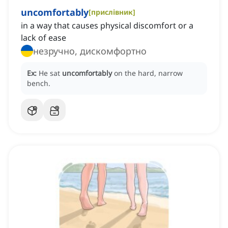
uncomfortably
[
прислівник
]
in a way that causes physical discomfort or a
lack of ease
незручно, дискомфортно
Ex:
He sat
uncomfortably
on the hard, narrow
bench.