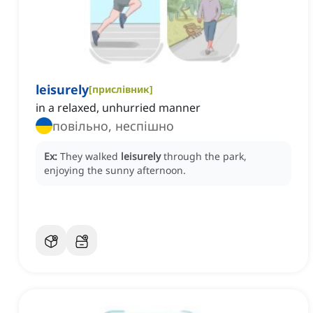
leisurely
[
прислівник
]
in a relaxed, unhurried manner
повільно, неспішно
Ex:
They walked
leisurely
through the park,
enjoying the sunny afternoon.