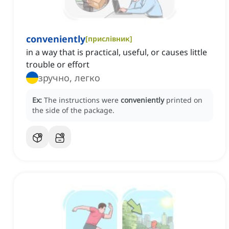
conveniently
[
прислівник
]
in a way that is practical, useful, or causes little
trouble or effort
зручно, легко
Ex:
The instructions were
conveniently
printed on
the side of the package.