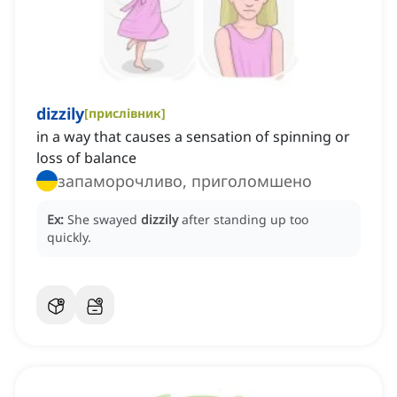
dizzily
[
прислівник
]
in a way that causes a sensation of spinning or
loss of balance
запаморочливо, приголомшено
Ex:
She swayed
dizzily
after standing up too
quickly.