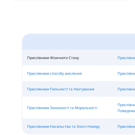
Прислівники Фізичного Стану
Прислівн
Прислівники способу мислення
Прислівни
Прислівники Пильності та Нехтування
Прислівни
Прислівн
Прислівники Законності та Моральності
Поведінк
Прислівники Насильства та Злого Наміру
Прислівни