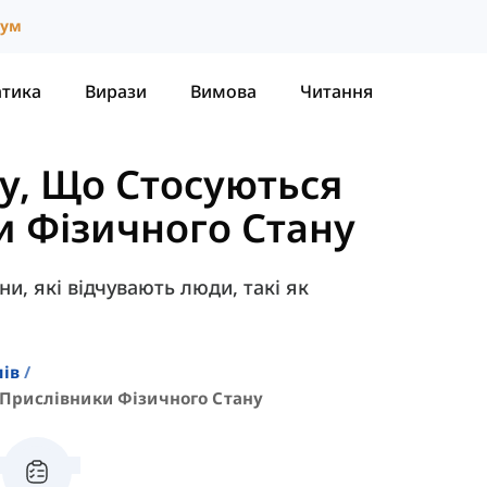
іум
атика
Вирази
Вимова
Читання
у, Що Стосуються
и Фізичного Стану
ни, які відчувають люди, такі як
лів
Прислівники Фізичного Стану