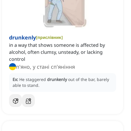
drunkenly
[
прислівник
]
in a way that shows someone is affected by
alcohol, often clumsy, unsteady, or lacking
control
п'яно, у стані сп'яніння
Ex:
He staggered
drunkenly
out of the bar, barely
able to stand.