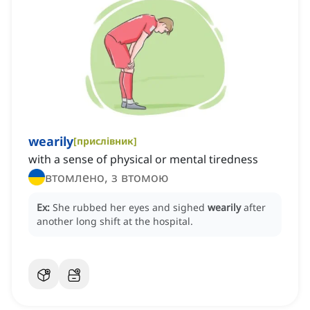
wearily
[
прислівник
]
with a sense of physical or mental tiredness
втомлено, з втомою
Ex:
She rubbed her eyes and sighed
wearily
after
another long shift at the hospital.