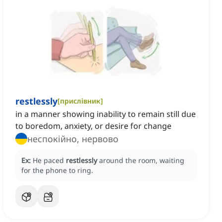
restlessly
[
прислівник
]
in a manner showing inability to remain still due
to boredom, anxiety, or desire for change
неспокійно, нервово
Ex:
He paced
restlessly
around the room, waiting
for the phone to ring.