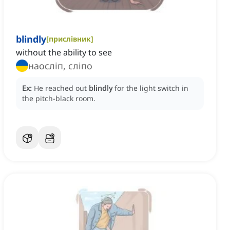
blindly
[
прислівник
]
without the ability to see
наосліп, сліпо
Ex:
He reached out
blindly
for the light switch in
the pitch-black room.