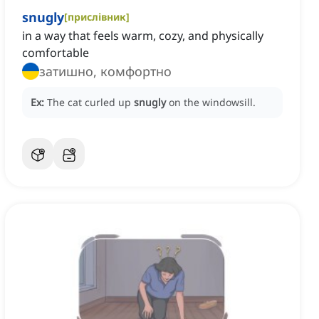
snugly
[
прислівник
]
in a way that feels warm, cozy, and physically
comfortable
затишно, комфортно
Ex:
The cat curled up
snugly
on the windowsill.