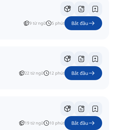
Bắt đầu
9
từ ngữ
5
phút
Bắt đầu
22
từ ngữ
12
phút
Bắt đầu
19
từ ngữ
10
phút