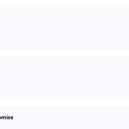
omise