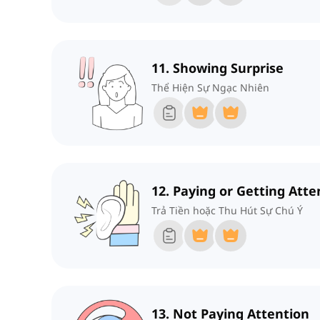
11. Showing Surprise
Thể Hiện Sự Ngạc Nhiên
12. Paying or Getting Atte
Trả Tiền hoặc Thu Hút Sự Chú Ý
13. Not Paying Attention