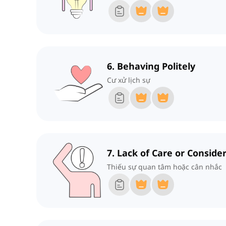
6. Behaving Politely
Cư xử lịch sự
7. Lack of Care or Conside
Thiếu sự quan tâm hoặc cân nhắc