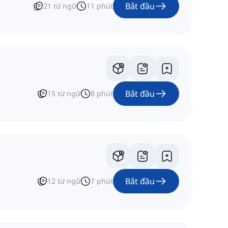
Bắt đầu
21
từ ngữ
11
phút
Bắt đầu
15
từ ngữ
8
phút
Bắt đầu
12
từ ngữ
7
phút