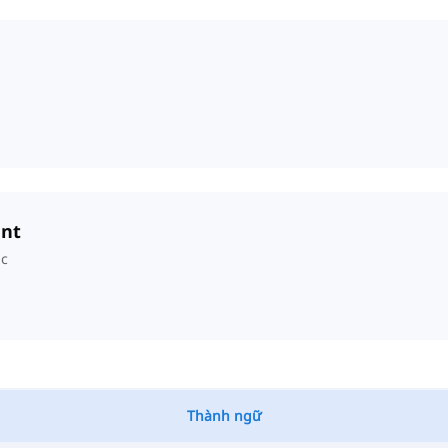
ent
ắc
Thành ngữ