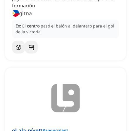
formación
gitna
Ex:
El
centro
pasó el balón al delantero para el gol
de la victoria.
el ala-pívot
[
Pangngalan
]