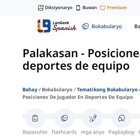
Diksiyonaryo
Buwan
Premium
|
|
Bokabularyo
Ba
Palakasan
-
Posicione
deportes de equipo
Bahay
Bokabularyo
Tematikong Bokabularyo
Posiciones De Jugador En Deportes De Equipo
Repasuhin
Flashcards
mga anyo
Pagbaybay