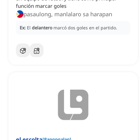
función marcar goles
pasaulong, manlalaro sa harapan
Ex:
El
delantero
marcó dos goles en el partido.
el escolta
[
Pangngalan
]