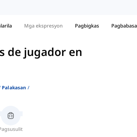
larila
Mga ekspresyon
Pagbigkas
Pagbabasa
s de jugador en
Palakasan
Pagsusulit