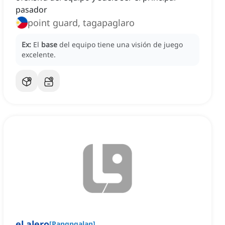
pasador
point guard, tagapaglaro
Ex:
El
base
del equipo tiene una visión de juego
excelente.
el alero
[
Pangngalan
]