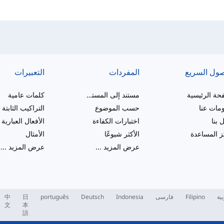
صول السريع
المفردات
التعبيرات
حة الرئيسية
مستند إلى المستوى
كلمات عامية
مات عنا
حسب الموضوع
التراكيب الثابتة
 بنا
اختبارات الكفاءة
الأفعال العبارية
 المساعدة
الأكثر شيوعًا
الأمثال
عرض المزيد
...
عرض المزيد
...
بية
Filipino
فارسی
Indonesia
Deutsch
português
日
中
文
本
語