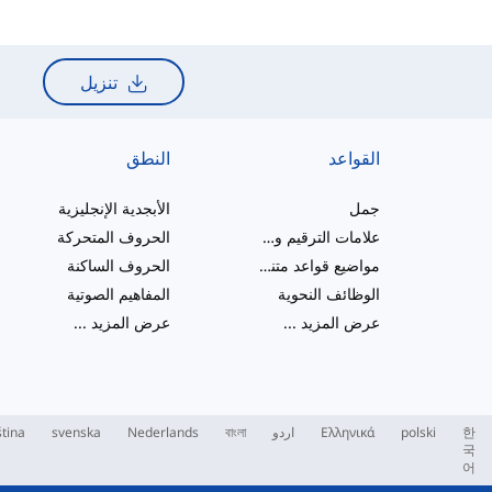
تنزيل
القواعد
النطق
جمل
الأبجدية الإنجليزية
علامات الترقيم والإملاء
الحروف المتحركة
مواضيع قواعد متنوعة
الحروف الساكنة
الوظائف النحوية
المفاهيم الصوتية
عرض المزيد
...
عرض المزيد
...
한
polski
Ελληνικά
اردو
বাংলা
Nederlands
svenska
tina
국
어