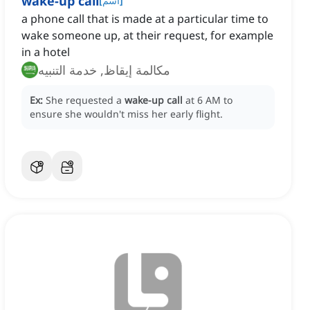
wake-up call
]
اسم
[
a phone call that is made at a particular time to
wake someone up, at their request, for example
in a hotel
مكالمة إيقاظ, خدمة التنبيه
Ex:
She requested a
wake-up call
at 6 AM to
ensure she wouldn't miss her early flight.