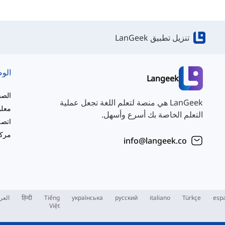
تنزيل تطبيق LanGeek
الو
Langeek
الصف
LanGeek هي منصة لتعلم اللغة تجعل عملية
معلو
التعلم الخاصة بك أسرع وأسهل.
اتصل
مركز
info@langeek.co
esp
Türkçe
italiano
русский
українська
Tiếng
हिन्दी
العر
Việt