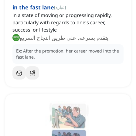
in the fast lane
]
عبارة
[
in a state of moving or progressing rapidly,
particularly with regards to one's career,
success, or lifestyle
يتقدم بسرعة, على طريق النجاح السريع
Ex:
After the promotion, her career moved into the
fast lane.