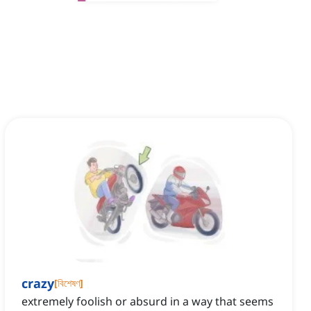
crazy
[
বিশেষণ
]
extremely foolish or absurd in a way that seems