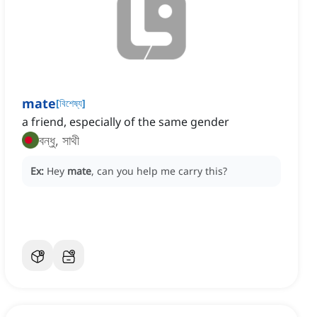
mate
[
বিশেষ্য
]
a friend, especially of the same gender
বন্ধু, সাথী
Ex:
Hey
mate
, can you help me carry this?