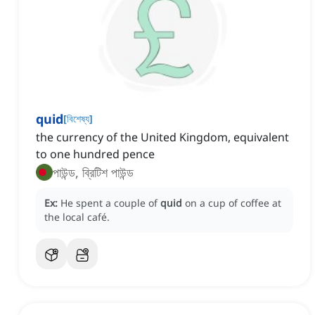
quid
[
বিশেষ্য
]
the currency of the United Kingdom, equivalent
to one hundred pence
পাউন্ড, ব্রিটিশ পাউন্ড
Ex:
He spent a couple of
quid
on a cup of coffee at
the local café.