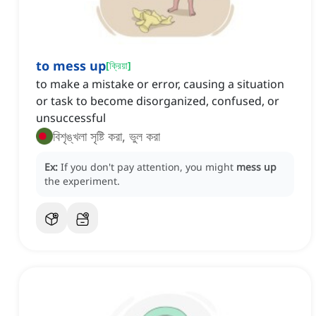
to mess up
[
ক্রিয়া
]
to make a mistake or error, causing a situation
or task to become disorganized, confused, or
unsuccessful
বিশৃঙ্খলা সৃষ্টি করা, ভুল করা
Ex:
If you don't pay attention, you might
mess up
the experiment.