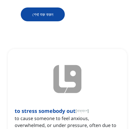
শেখা শুরু করুন
to stress somebody out
[
বাক্যাংশ
]
to cause someone to feel anxious,
overwhelmed, or under pressure, often due to