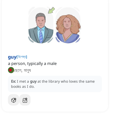
guy
[
বিশেষ্য
]
a person, typically a male
ছেলে, মানুষ
Ex:
I met a
guy
at the library who loves the same
books as I do.