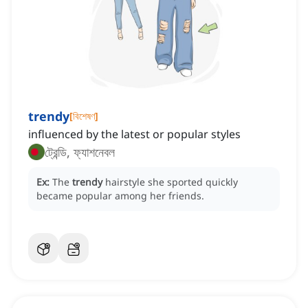
trendy
[
বিশেষণ
]
influenced by the latest or popular styles
ট্রেন্ডি, ফ্যাশনেবল
Ex:
The
trendy
hairstyle she sported quickly
became popular among her friends.