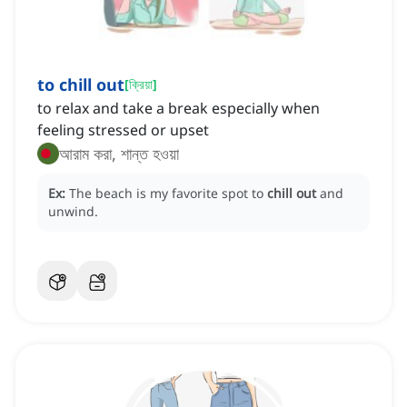
to chill out
[
ক্রিয়া
]
to relax and take a break especially when
feeling stressed or upset
আরাম করা, শান্ত হওয়া
Ex:
The beach is my favorite spot to
chill out
and
unwind.