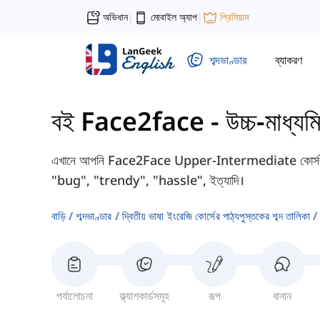
অভিধান
মোবাইল অ্যাপ
প্রিমিয়াম
|
|
শব্দভাণ্ডার
ব্যাকরণ
বই Face2face - উচ্চ-মাধ্যম
এখানে আপনি Face2Face Upper-Intermediate কোর্সবুকের 
"bug", "trendy", "hassle", ইত্যাদি।
বাড়ি
শব্দভাণ্ডার
দ্বিতীয় ভাষা ইংরেজি কোর্সের পাঠ্যপুস্তকের শব্দ তালিকা
পর্যালোচনা
ফ্ল্যাশকার্ডসমূহ
রূপ
বানান