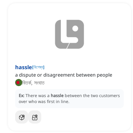
hassle
[
বিশেষ্য
]
a dispute or disagreement between people
বিতর্ক, সংঘাত
Ex:
There was a
hassle
between the two customers
over who was first in line.