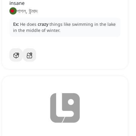
insane
পাগল, উন্মাদ
Ex:
He does
crazy
things like swimming in the lake
in the middle of winter.