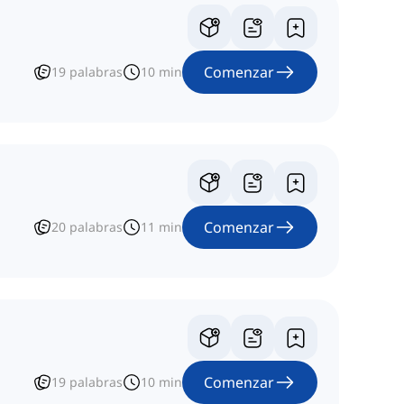
Comenzar
19
palabras
10
min
Comenzar
20
palabras
11
min
Comenzar
19
palabras
10
min