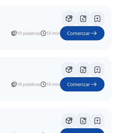
Comenzar
19
palabras
10
min
Comenzar
18
palabras
10
min