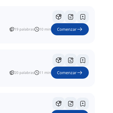
Comenzar
19
palabras
10
min
Comenzar
20
palabras
11
min