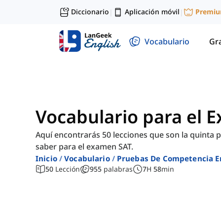
Diccionario
Aplicación móvil
Premi
|
|
Vocabulario
Gr
Vocabulario para el E
Aquí encontrarás 50 lecciones que son la quinta p
saber para el examen SAT.
Inicio
Vocabulario
Pruebas De Competencia E
50
Lección
955
palabras
7
H
58
min