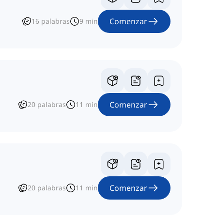
Comenzar
16
palabras
9
min
Comenzar
20
palabras
11
min
Comenzar
20
palabras
11
min