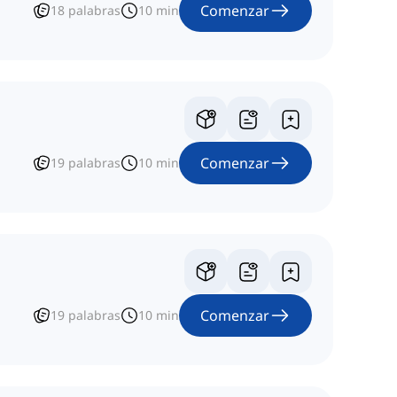
Comenzar
18
palabras
10
min
Comenzar
19
palabras
10
min
Comenzar
19
palabras
10
min