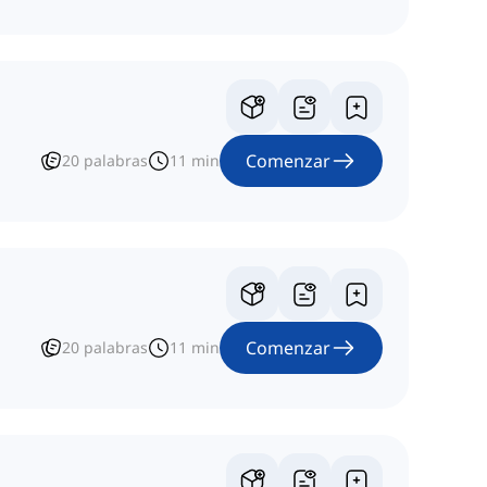
Comenzar
20
palabras
11
min
Comenzar
20
palabras
11
min