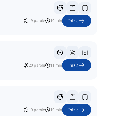
Inizia
19
parole
10
min
Inizia
20
parole
11
min
Inizia
19
parole
10
min