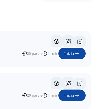
Inizia
20
parole
11
min
Inizia
20
parole
11
min