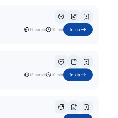
Inizia
19
parole
10
min
Inizia
18
parole
10
min