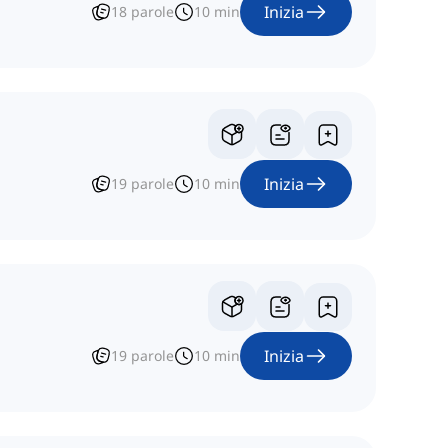
Inizia
18
parole
10
min
Inizia
19
parole
10
min
Inizia
19
parole
10
min