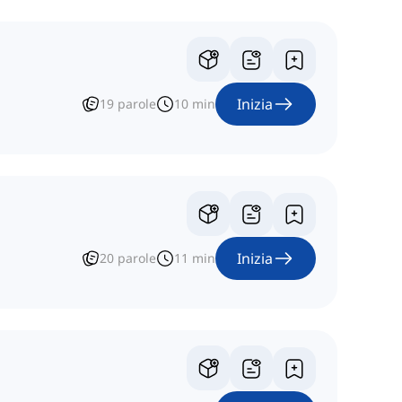
Inizia
19
parole
10
min
Inizia
20
parole
11
min