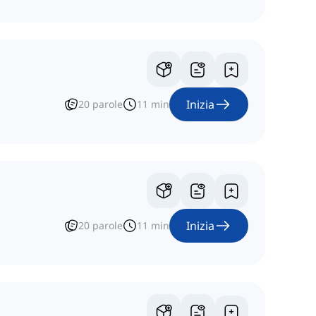
Inizia
20
parole
11
min
Inizia
20
parole
11
min