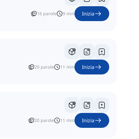
Inizia
16
parole
9
min
Inizia
20
parole
11
min
Inizia
20
parole
11
min