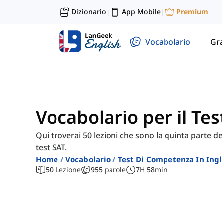
Dizionario
App Mobile
Premium
|
|
Vocabolario
Gr
Vocabolario per il Tes
Qui troverai 50 lezioni che sono la quinta parte de
test SAT.
Home
Vocabolario
Test Di Competenza In Ing
50
Lezione
955
parole
7
H
58
min