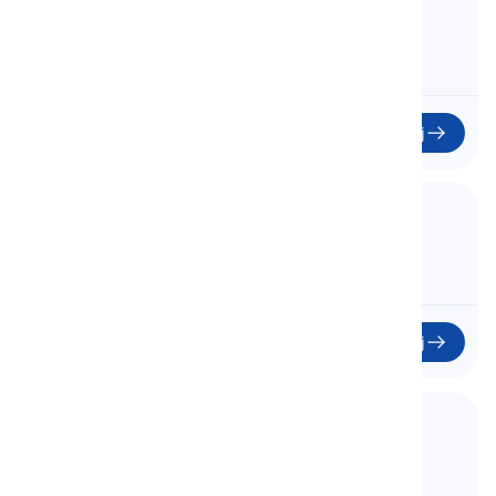
Lekcja 38
38
Zacznij
39. Lesson 39
Lekcja 39
39
Zacznij
40. Lesson 40
Lekcja 40
40