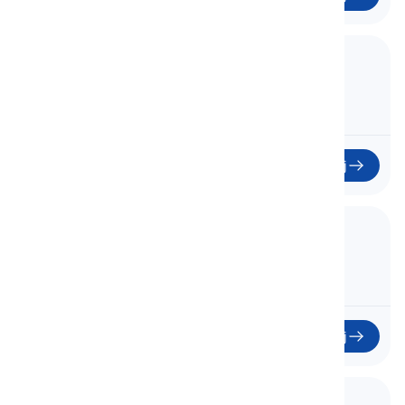
17. Lesson 17
Lekcja 17
17
Zacznij
18. Lesson 18
Lekcja 18
18
Zacznij
19. Lesson 19