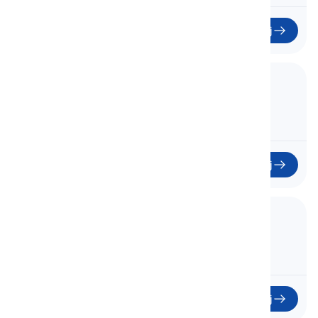
Zacznij
22. Lesson 22
Lekcja 22
22
Zacznij
23. Lesson 23
Lekcja 23
23
Zacznij