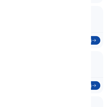
43. Lesson 43
Lekcja 43
43
Zacznij
44. Lesson 44
Lekcja 44
44
Zacznij
45. Lesson 45
Lekcja 45