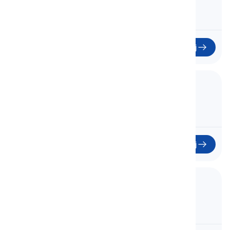
26
Zacznij
27. Lesson 27
Lekcja 27
27
Zacznij
28. Lesson 28
Lekcja 28
28