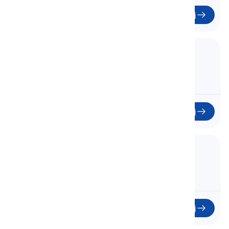
Zacznij
48. Lesson 48
Lekcja 48
48
Zacznij
49. Lesson 49
Lekcja 49
49
Zacznij