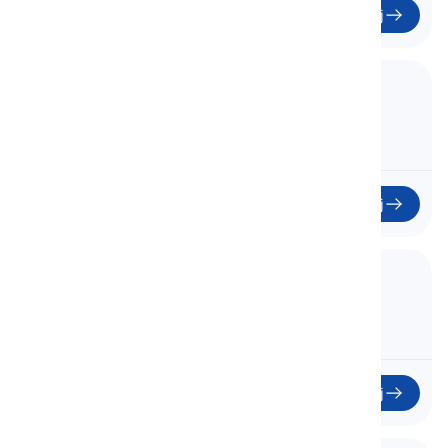
Zacznij
10. Lesson 10
Lekcja 10
10
Zacznij
11. Lesson 11
Lekcja 11
11
Zacznij