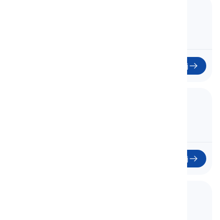
12. Lesson 12
Lekcja 12
12
Zacznij
13. Lesson 13
Lekcja 13
13
Zacznij
14. Lesson 14
Lekcja 14
14