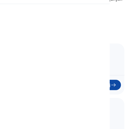
słów, które musisz znać do testu SAT.
50
Lekcja
955
słowa
7
godz.
58
min
Wymowa
Czytanie
1. Lesson 1
Lekcja 1
01
Zacznij
2. Lesson 2
Lekcja 2
02