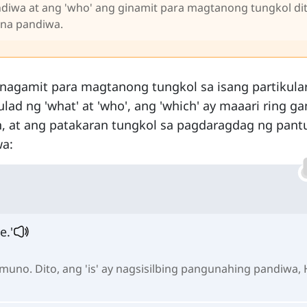
andiwa at ang 'who' ang ginamit para magtanong tungkol di
 na pandiwa.
inagamit para magtanong tungkol sa isang partikula
lad ng 'what' at 'who', ang 'which' ay maaari ring ga
, at ang patakaran tungkol sa pagdaragdag ng pant
wa:
e.'
imuno. Dito, ang 'is' ay nagsisilbing pangunahing pandiwa,