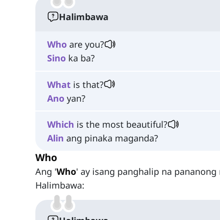
Halimbawa
Who
are you?
Sino
ka ba?
What
is that?
Ano
yan?
Which
is the most beautiful?
Alin
ang pinaka maganda?
Who
Ang '
Who
' ay isang panghalip na pananon
Halimbawa: