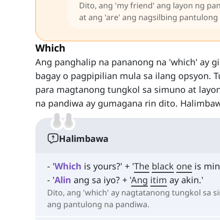
Dito, ang 'my friend' ang layon ng p
at ang 'are' ang nagsilbing pantulong
Which
Ang panghalip na pananong na 'which' ay g
bagay o pagpipilian mula sa ilang opsyon. Tu
para magtanong tungkol sa simuno at layon
na pandiwa ay gumagana rin dito. Halimba
Halimbawa
- '
Which
is yours?' + '
The
black
one
is min
- '
Alin
ang sa iyo? + '
Ang
itim
ay akin.'
Dito, ang 'which' ay nagtatanong tungkol sa s
ang pantulong na pandiwa.