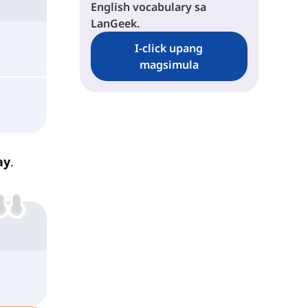
English vocabulary sa
LanGeek.
I-click upang
magsimula
ay
.