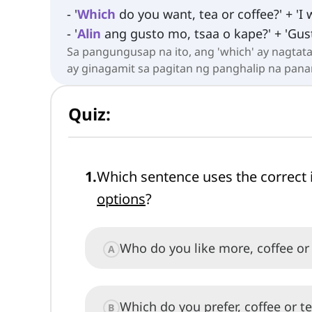
- '
Which
do you want, tea or coffee?' + 'I
- '
Alin
ang gusto mo, tsaa o kape?' + 'Gu
Sa pangungusap na ito, ang 'which' ay nagtat
ay ginagamit sa pagitan ng panghalip na pan
Quiz:
1
.
Which sentence uses the correct 
options
?
Who do you like more, coffee or
A
Which do you prefer, coffee or t
B