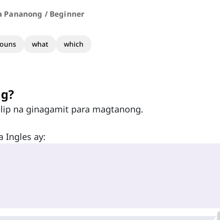
 Pananong / Beginner
ouns
what
which
ng?
lip na ginagamit para magtanong.
 Ingles ay: