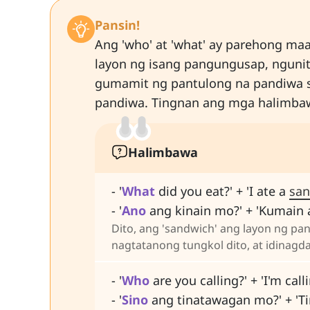
Pansin!
Ang 'who' at 'what' ay parehong ma
layon ng isang pangungusap, ngunit
gumamit ng pantulong na pandiwa s
pandiwa. Tingnan ang mga halimba
Halimbawa
- '
What
did you eat?' + 'I ate a
san
- '
Ano
ang kinain mo?' + 'Kumain
Dito, ang 'sandwich' ang layon ng pa
nagtatanong tungkol dito, at idinagd
- '
Who
are you calling?' + 'I'm cal
- '
Sino
ang tinatawagan mo?' + '