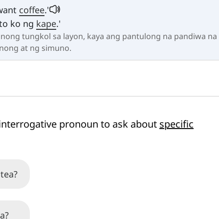
 want
coffee
.'
sto ko ng
kape
.'
anong tungkol sa layon, kaya ang pantulong na pandiwa na 
anong at ng simuno.
interrogative pronoun to ask about
specific
 tea?
ea?