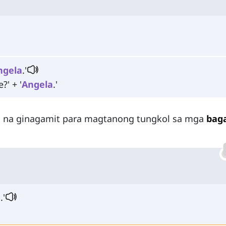
ngela
.'
?' + '
Angela
.'
ng na ginagamit para magtanong tungkol sa mga
bag
.'