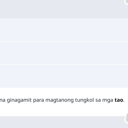
g na ginagamit para magtanong tungkol sa mga
tao
.