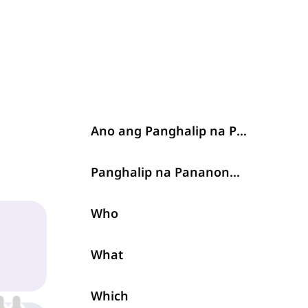
Ano ang Panghalip na Pananong?
Panghalip na Pananong sa Ingles
Who
What
Which