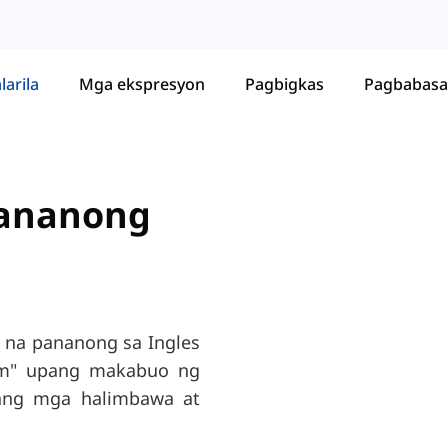
larila
Mga ekspresyon
Pagbigkas
Pagbabasa
Pananong
 na pananong sa Ingles
hom" upang makabuo ng
ang mga halimbawa at