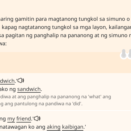
aaring gamitin para magtanong tungkol sa simuno o
 kapag nagtatanong tungkol sa mga layon, kailanga
a pagitan ng panghalip na pananong at ng simuno 
wa:
dwich
.'
 ako ng
sandwich
.
ndiwa at ang panghalip na pananong na 'what' ang
ag ang pantulong na pandiwa na 'did'.
ling
my
friend
.'
Tinatawagan ko ang
aking
kaibigan
.'