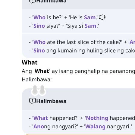
Halimbawa
- '
Who
is he?' + 'He is
Sam
.'
- '
Sino
siya?' + 'Siya si
Sam
.'
- '
Who
ate the last slice of the cake?' + '
A
- '
Sino
ang kumain ng huling slice ng cake
What
Ang '
What
' ay isang panghalip na panano
Halimbawa:
Halimbawa
- '
What
happened?' + '
Nothing
happened
- '
Ano
ng nangyari?' + '
Walang
nangyari.'