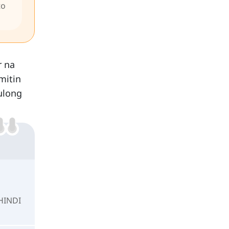
to
r na
mitin
ulong
 HINDI