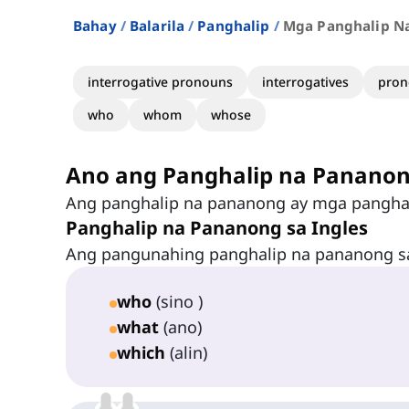
Bahay
Balarila
Panghalip
Mga Panghalip Na
interrogative pronouns
interrogatives
pron
who
whom
whose
Ano ang Panghalip na Panano
Ang panghalip na pananong ay mga pangha
Panghalip na Pananong sa Ingles
Ang pangunahing panghalip na pananong sa
who
(sino )
what
(ano)
which
(alin)