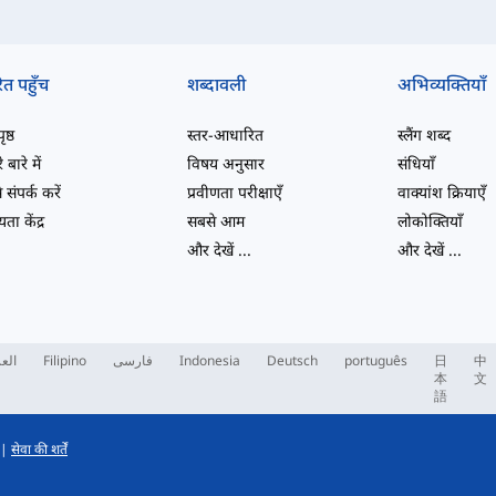
ित पहुँच
शब्दावली
अभिव्यक्तियाँ
ष्ठ
स्तर-आधारित
स्लैंग शब्द
 बारे में
विषय अनुसार
संधियाँ
 संपर्क करें
प्रवीणता परीक्षाएँ
वाक्यांश क्रियाएँ
ता केंद्र
सबसे आम
लोकोक्तियाँ
और देखें
...
और देखें
...
العر
Filipino
فارسی
Indonesia
Deutsch
português
日
中
本
文
語
|
सेवा की शर्तें