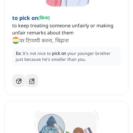
to pick on
[
क्रिया
]
to keep treating someone unfairly or making
unfair remarks about them
पर टिप्पणी करना, चिढ़ाना
Ex:
It's not nice to
pick on
your younger brother
just because he's smaller than you.