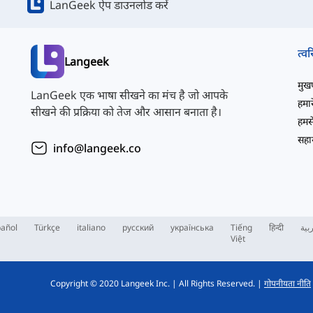
LanGeek ऐप डाउनलोड करें
त्वर
Langeek
मुखपृ
LanGeek एक भाषा सीखने का मंच है जो आपके
हमारे
सीखने की प्रक्रिया को तेज और आसान बनाता है।
हमसे
सहाय
info@langeek.co
añol
Türkçe
italiano
русский
українська
Tiếng
हिन्दी
بية
Việt
Copyright © 2020 Langeek Inc.
|
All Rights Reserved.
|
गोपनीयता नीति