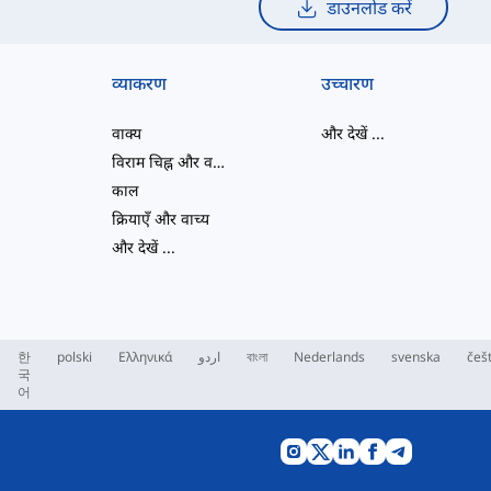
डाउनलोड करें
व्याकरण
उच्चारण
वाक्य
और देखें
...
विराम चिह्न और वर्तनी
काल
क्रियाएँ और वाच्य
और देखें
...
한
polski
Ελληνικά
اردو
বাংলা
Nederlands
svenska
češ
국
어