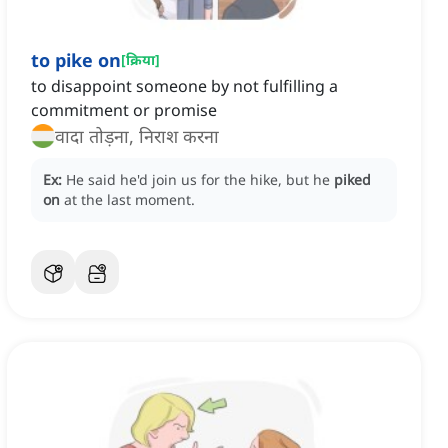
to pike on
[
क्रिया
]
to disappoint someone by not fulfilling a
commitment or promise
वादा तोड़ना, निराश करना
Ex:
He said he'd join us for the hike, but he
piked
on
at the last moment.