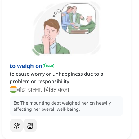
to weigh on
[
क्रिया
]
to cause worry or unhappiness due to a
problem or responsibility
बोझ डालना, चिंतित करना
Ex:
The mounting debt weighed her on heavily,
affecting her overall well-being.