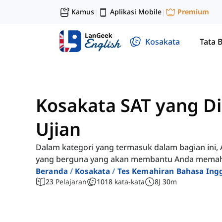
Kamus
Aplikasi Mobile
Premium
|
|
Kosakata
Tata 
Kosakata SAT yang D
Ujian
Dalam kategori yang termasuk dalam bagian in
yang berguna yang akan membantu Anda memaha
Beranda
Kosakata
Tes Kemahiran Bahasa Ingg
23
Pelajaran
1018
kata-kata
8
J
30
m