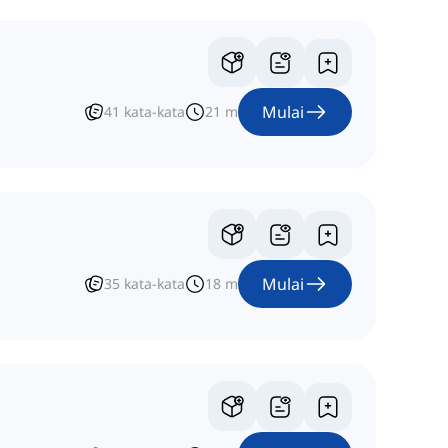
Mulai
41
kata-kata
21
m
Mulai
35
kata-kata
18
m