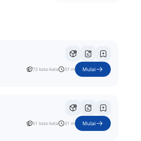
Mulai
72
kata-kata
37
m
Mulai
61
kata-kata
31
m