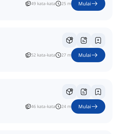
Mulai
49
kata-kata
25
m
Mulai
52
kata-kata
27
m
Mulai
46
kata-kata
24
m