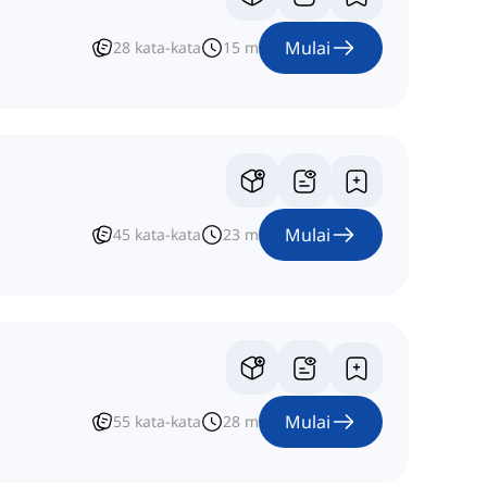
Mulai
28
kata-kata
15
m
Mulai
45
kata-kata
23
m
Mulai
55
kata-kata
28
m