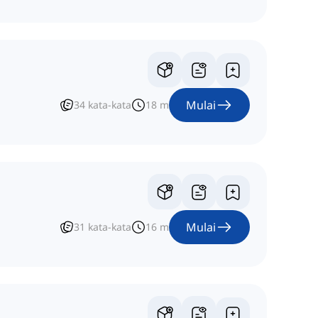
Mulai
34
kata-kata
18
m
Mulai
31
kata-kata
16
m