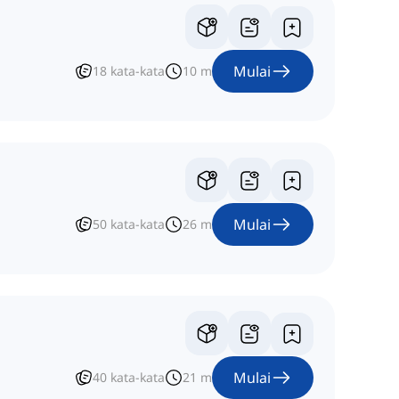
Mulai
18
kata-kata
10
m
Mulai
50
kata-kata
26
m
Mulai
40
kata-kata
21
m