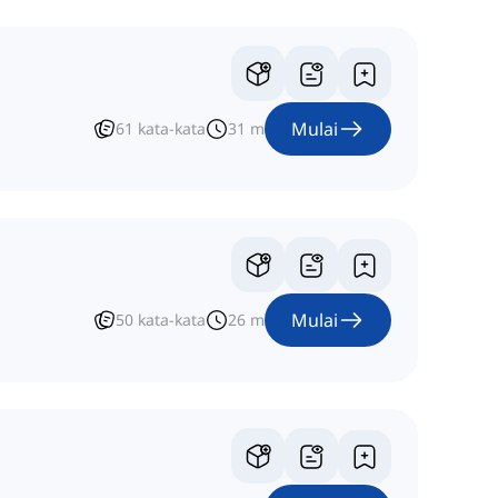
Mulai
61
kata-kata
31
m
Mulai
50
kata-kata
26
m