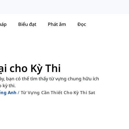
háp
Biểu đạt
Phát âm
Đọc
i cho Kỳ Thi
, bạn có thể tìm thấy từ vựng chung hữu ích
 kỳ thi.
ếng Anh
Từ Vựng Cần Thiết Cho Kỳ Thi Sat