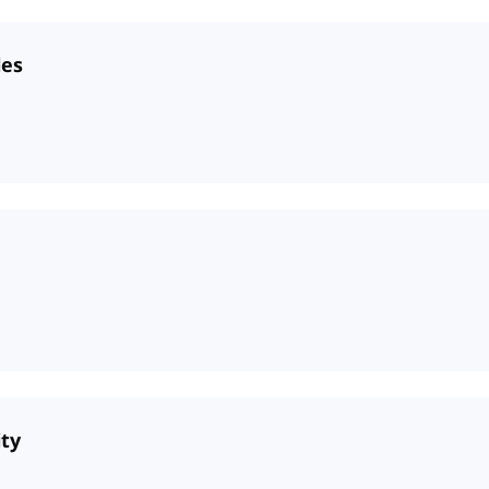
les
ity