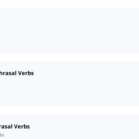
Phrasal Verbs
rasal Verbs
ần