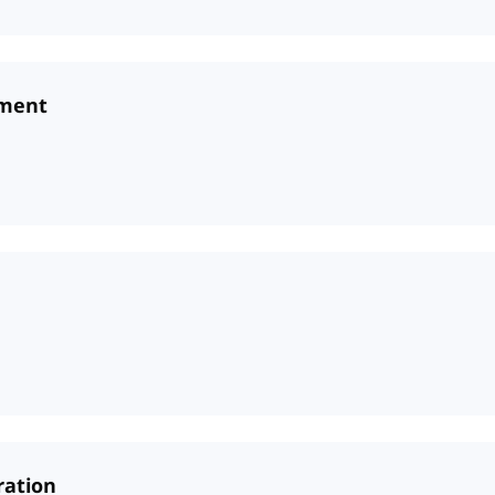
ement
ration