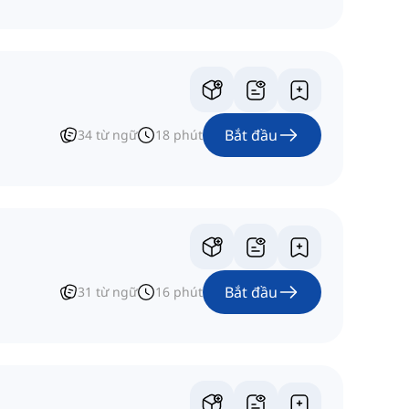
Bắt đầu
34
từ ngữ
18
phút
Bắt đầu
31
từ ngữ
16
phút