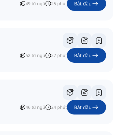
Bắt đầu
49
từ ngữ
25
phút
Bắt đầu
52
từ ngữ
27
phút
Bắt đầu
46
từ ngữ
24
phút