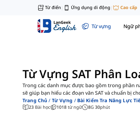
Từ điển
Ứng dụng di động
Cao cấp
|
|
Từ vựng
Ngữ p
Từ Vựng SAT Phân Loạ
Trong các danh mục được bao gồm trong phần này
sẽ giúp bạn hiểu các đoạn văn SAT và chuẩn bị cho
Trang Chủ
Từ Vựng
Bài Kiểm Tra Năng Lực Ti
23
Bài học
1018
từ ngữ
8
G
30
phút