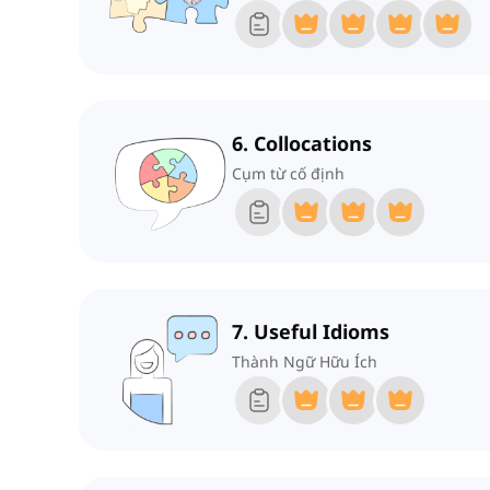
6. Collocations
Cụm từ cố định
7. Useful Idioms
Thành Ngữ Hữu Ích