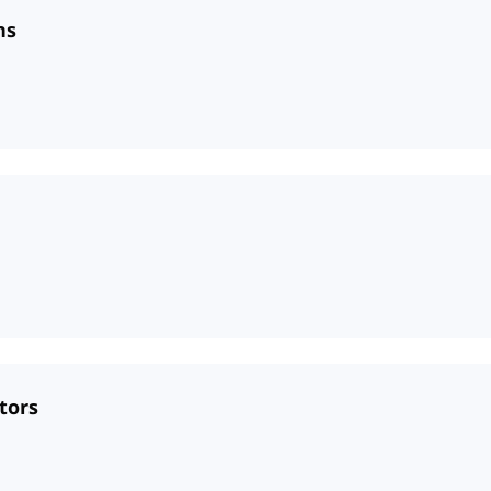
ns
ators