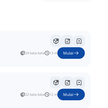
Mulai
24
kata-kata
13
m
Mulai
22
kata-kata
12
m