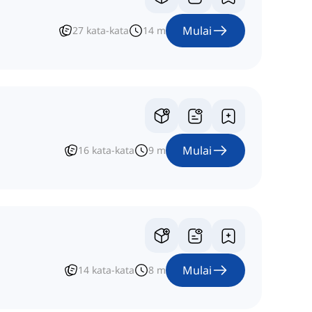
Mulai
27
kata-kata
14
m
Mulai
16
kata-kata
9
m
Mulai
14
kata-kata
8
m