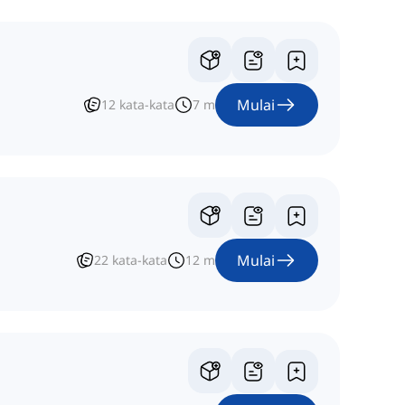
Mulai
12
kata-kata
7
m
Mulai
22
kata-kata
12
m