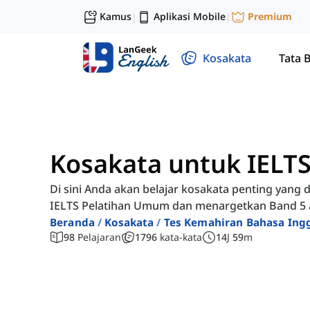
Kamus
Aplikasi Mobile
Premium
|
|
Kosakata
Tata 
Kosakata untuk IELTS
Di sini Anda akan belajar kosakata penting yan
IELTS Pelatihan Umum dan menargetkan Band 5 a
Beranda
Kosakata
Tes Kemahiran Bahasa Ingg
98
Pelajaran
1796
kata-kata
14
J
59
m