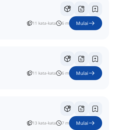
Mulai
11
kata-kata
6
m
Mulai
11
kata-kata
6
m
Mulai
13
kata-kata
7
m