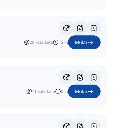
Mulai
29
kata-kata
15
m
Mulai
11
kata-kata
6
m