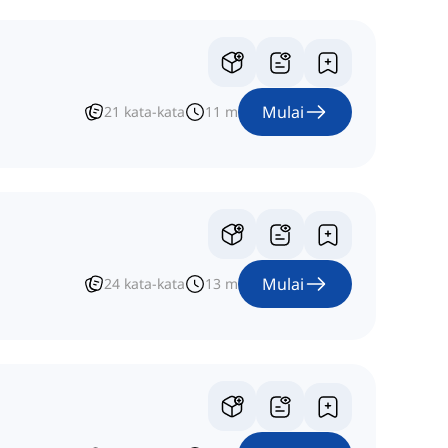
Mulai
21
kata-kata
11
m
Mulai
24
kata-kata
13
m