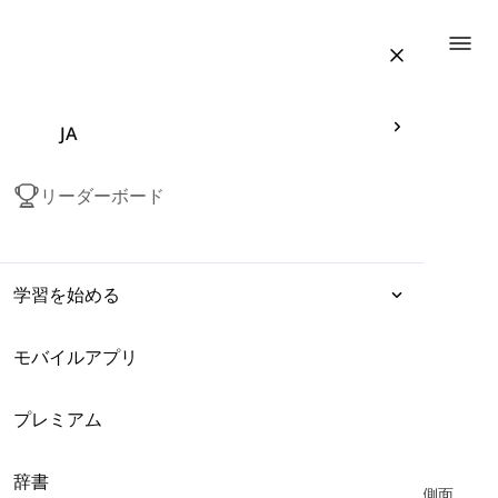
Togg
JA
リーダーボード
学習を始める
モバイルアプリ
表現
プレミアム
文法
人間に関する英語の様態の副詞
辞書
語彙
これらの副詞のクラスは、人間の行動や行為のさまざまな側面、