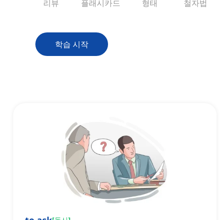
리뷰
플래시카드
형태
철자법
학습 시작
[
동사
]