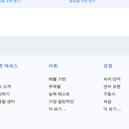
속을 위한 동사
발성을 위한 동사
른 액세스
어휘
표현
레벨 기반
속어 단어
사 소개
주제별
연어 표현
의하기
능력 테스트
구동사
움말 센터
가장 일반적인
속담
더 보기
...
더 보기
...