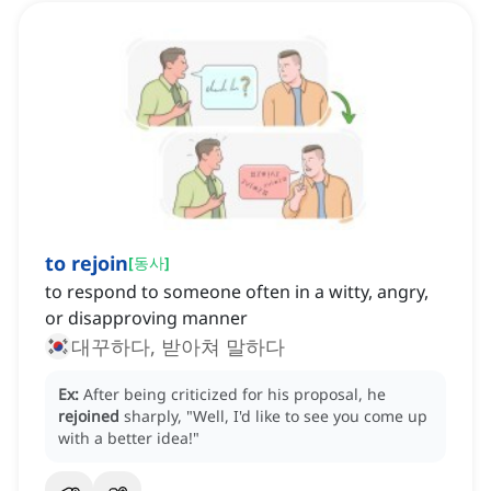
to rejoin
[
동사
]
to respond to someone often in a witty, angry,
or disapproving manner
대꾸하다, 받아쳐 말하다
Ex:
After being criticized for his proposal, he
rejoined
sharply, "Well, I'd like to see you come up
with a better idea!"