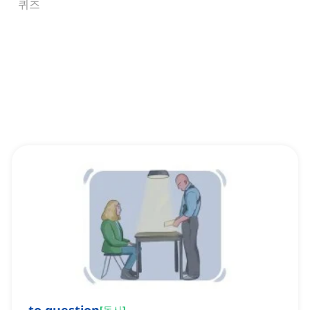
퀴즈
[
동사
]