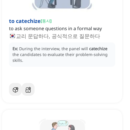
to catechize
[
동사
]
to ask someone questions in a formal way
교리 문답하다, 공식적으로 질문하다
Ex:
During the interview, the panel will
catechize
the candidates to evaluate their problem-solving
skills.