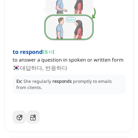
to respond
[
동사
]
to answer a question in spoken or written form
대답하다, 반응하다
Ex:
She regularly
responds
promptly to emails
from clients.