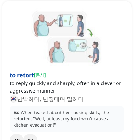
to retort
[
동사
]
to reply quickly and sharply, often in a clever or
aggressive manner
반박하다, 빈정대며 말하다
Ex:
When teased about her cooking skills, she
retorted
, "Well, at least my food won't cause a
kitchen evacuation!"