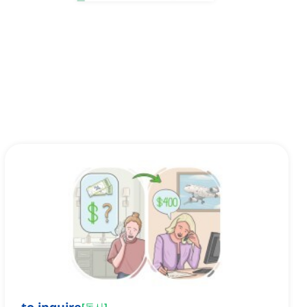
[
동사
]