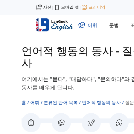
사전
모바일 앱
프리미엄
|
|
어휘
문법
언어적 행동의 동사
-
질
사
여기에서는 "묻다", "대답하다", "문의하다"와
동사를 배우게 됩니다.
홈
어휘
분류된 단어 목록
언어적 행동의 동사
질문