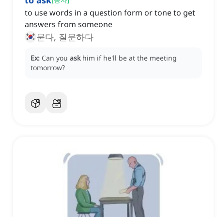
to ask
to use words in a question form or tone to get
answers from someone
묻다, 질문하다
Ex:
Can you
ask
him if he'll be at the meeting
tomorrow?