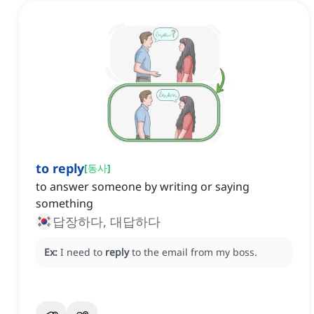
to reply
[
동사
]
to answer someone by writing or saying
something
답장하다, 대답하다
Ex:
I need to
reply
to the email from my boss.