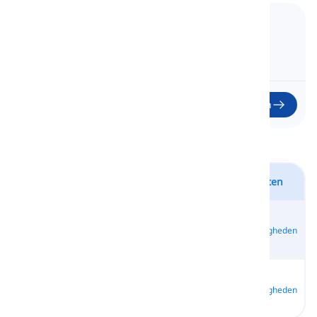
50. Lesson 50
Les 50
50
Beginnen
Engelse taalvaardigheidstesten
Leesvaardigheid
SAT
Wetenschappen
voor het ACT-
Woordvaardigheden
ACT
examen
1
SAT
SAT
SAT
Woordvaardigheden
Woordvaardigheden
Woordvaardigheden
3
4
5