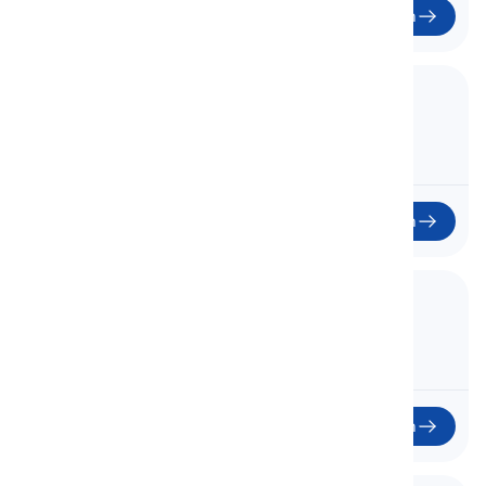
Beginnen
10. Lesson 10
Les 10
10
Beginnen
11. Lesson 11
Les 11
11
Beginnen