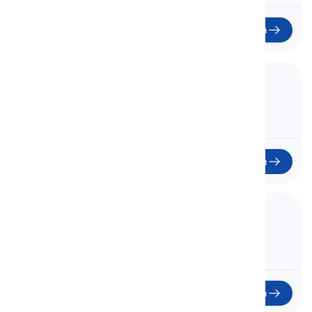
Beginnen
22. Lesson 22
Les 22
22
Beginnen
23. Lesson 23
Les 23
23
Beginnen