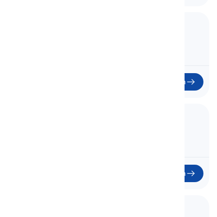
43. Lesson 43
Les 43
43
Beginnen
44. Lesson 44
Les 44
44
Beginnen
45. Lesson 45
Les 45