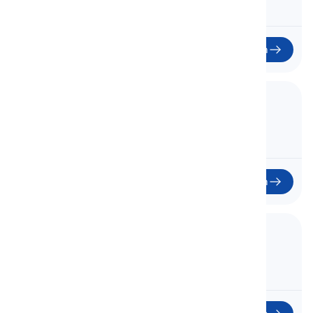
Beginnen
34. Lesson 34
Les 34
34
Beginnen
35. Lesson 35
Les 35
35