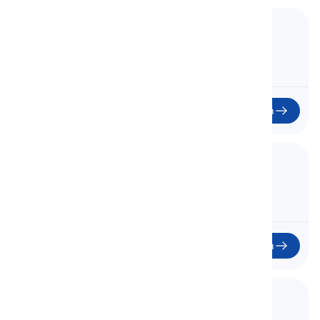
5. Lesson 5
Les 5
05
Beginnen
6. Lesson 6
Les 6
06
Beginnen
7. Lesson 7
Les 7
07