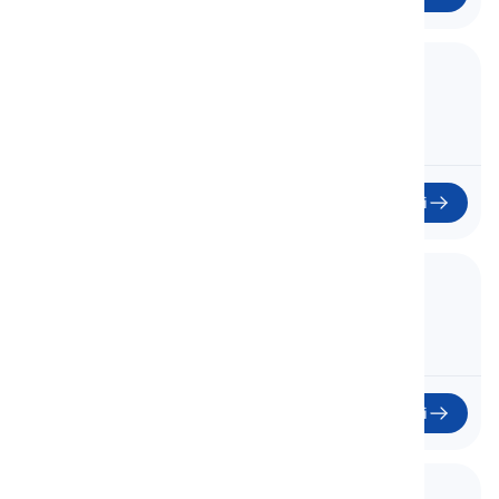
24. Lesson 24
Pelajaran 24
24
Mulai
25. Lesson 25
Pelajaran 25
25
Mulai
26. Lesson 26