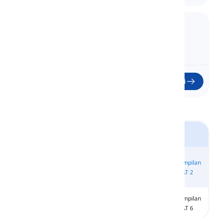
50. Lesson 50
Pelajaran 50
50
Mulai
Tes Kemahiran Bahasa Inggris
Ilmu
Literasi Ujian
Keterampilan
Keterampilan
Pengetahuan
ACT
Kata SAT 1
Kata SAT 2
ACT
Keterampilan
Keterampilan
Keterampilan
Keterampilan
Kata SAT 3
Kata SAT 4
Kata SAT 5
Kata SAT 6