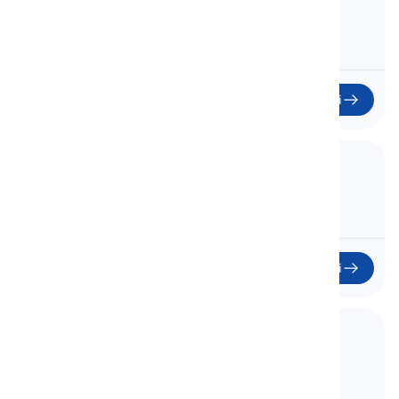
Pelajaran 26
26
Mulai
27. Lesson 27
Pelajaran 27
27
Mulai
28. Lesson 28
Pelajaran 28
28