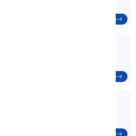
Mulai
22. Lesson 22
Pelajaran 22
22
Mulai
23. Lesson 23
Pelajaran 23
23
Mulai