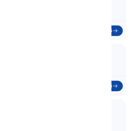
Pelajaran 7
07
Mulai
8. Lesson 8
Pelajaran 8
08
Mulai
9. Lesson 9
Pelajaran 9
09