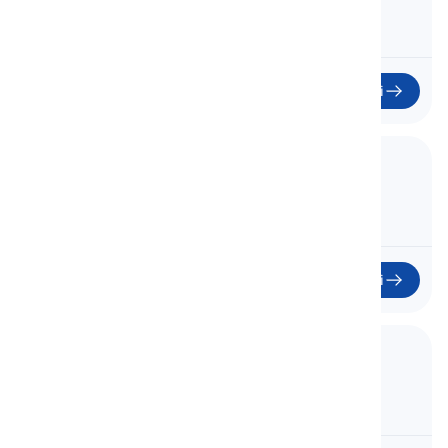
33
Mulai
34. Lesson 34
Pelajaran 34
34
Mulai
35. Lesson 35
Pelajaran 35
35