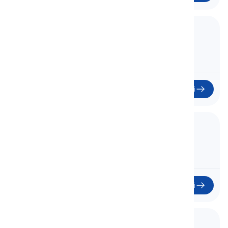
5. Lesson 5
Pelajaran 5
05
Mulai
6. Lesson 6
Pelajaran 6
06
Mulai
7. Lesson 7