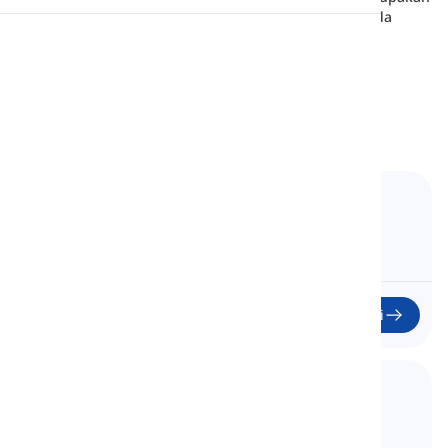
bagian keenam dari kata-kata penting yang perlu Anda
ketahui untuk tes SAT.
Pronunciation
50
Pelajaran
950
kata-kata
7
J
56
m
Membaca
1. Lesson 1
Pelajaran 1
01
Mulai
2. Lesson 2
Pelajaran 2
02