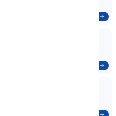
Zacznij
15. Lesson 15
Lekcja 15
15
Zacznij
16. Lesson 16
Lekcja 16
16
Zacznij