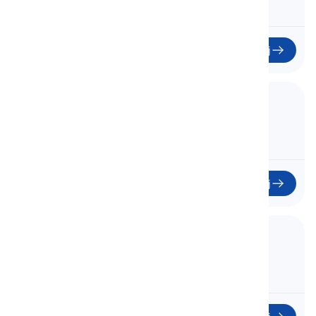
Zacznij
34. Lesson 34
Lekcja 34
34
Zacznij
35. Lesson 35
Lekcja 35
35