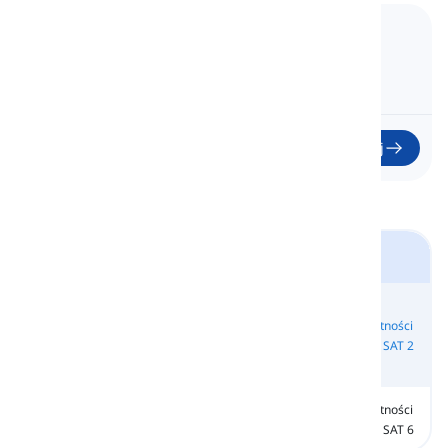
50. Lesson 50
Lekcja 50
50
Zacznij
Testy znajomości języka angielskiego
Umiejętność
Nauki Ścisłe
Czytania na
Umiejętności
Umiejętności
ACT
Egzaminie
Słowne SAT 1
Słowne SAT 2
ACT
Umiejętności
Umiejętności
Umiejętności
Umiejętności
Słowne SAT 3
Słowne SAT 4
Słowne SAT 5
Słowne SAT 6