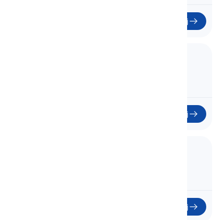
Zacznij
22. Lesson 22
Lekcja 22
22
Zacznij
23. Lesson 23
Lekcja 23
23
Zacznij