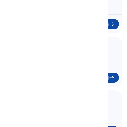
Zacznij
8. Lesson 8
Lekcja 8
08
Zacznij
9. Lesson 9
Lekcja 9
09