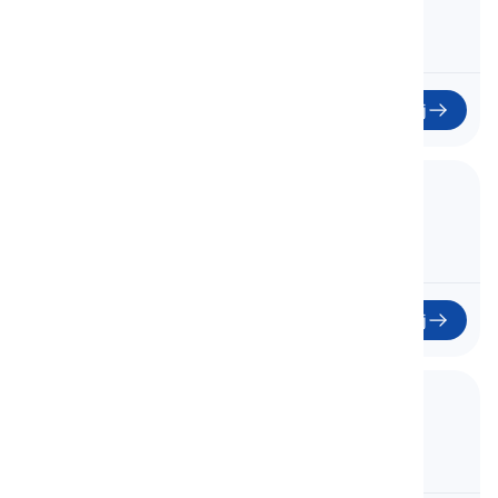
45
Zacznij
46. Lesson 46
Lekcja 46
46
Zacznij
47. Lesson 47
Lekcja 47
47