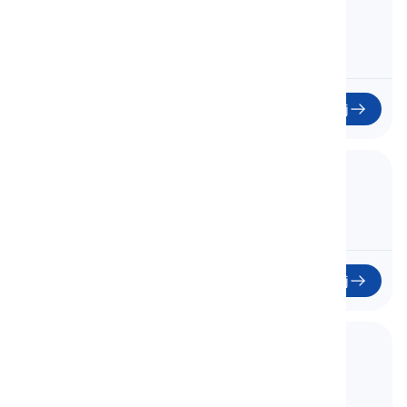
Lekcja 38
38
Zacznij
39. Lesson 39
Lekcja 39
39
Zacznij
40. Lesson 40
Lekcja 40
40