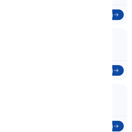
Zacznij
41. Lesson 41
Lekcja 41
41
Zacznij
42. Lesson 42
Lekcja 42
42
Zacznij