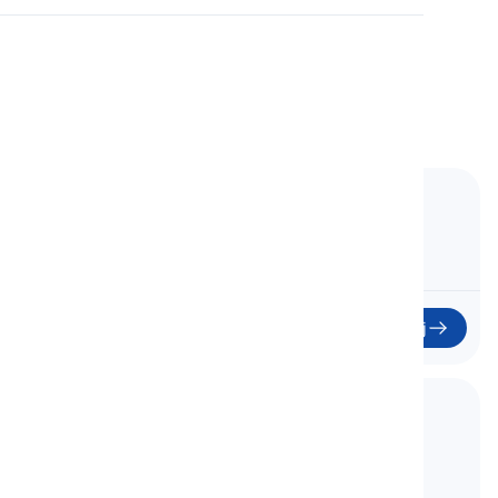
niezbędnych słów, które musisz znać do testu SAT.
50
Lekcja
950
słowa
7
godz.
56
min
Wymowa
Czytanie
1. Lesson 1
Lekcja 1
01
Zacznij
2. Lesson 2
Lekcja 2
02