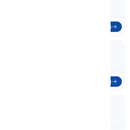
26
Zacznij
27. Lesson 27
Lekcja 27
27
Zacznij
28. Lesson 28
Lekcja 28
28