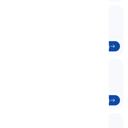
24. Lesson 24
Lekcja 24
24
Zacznij
25. Lesson 25
Lekcja 25
25
Zacznij
26. Lesson 26
Lekcja 26