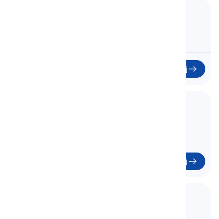
31. Lesson 31
Lekcja 31
31
Zacznij
32. Lesson 32
Lekcja 32
32
Zacznij
33. Lesson 33
Lekcja 33
33