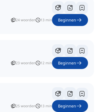
Beginnen
24
woorden
13
min
Beginnen
23
woorden
12
min
Beginnen
25
woorden
13
min