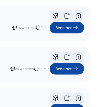
Beginnen
16
woorden
9
min
Beginnen
24
woorden
13
min