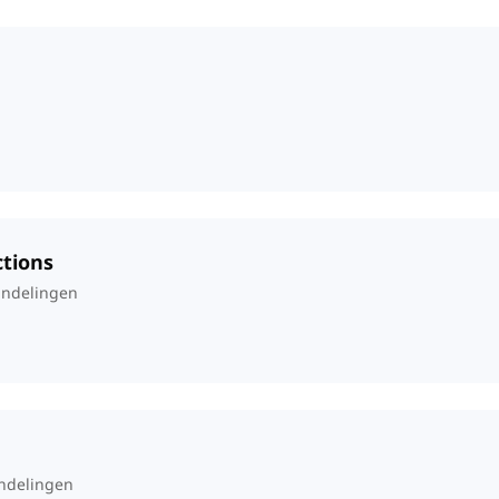
ctions
andelingen
ndelingen