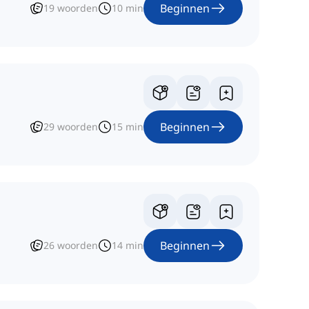
Beginnen
19
woorden
10
min
Beginnen
29
woorden
15
min
Beginnen
26
woorden
14
min