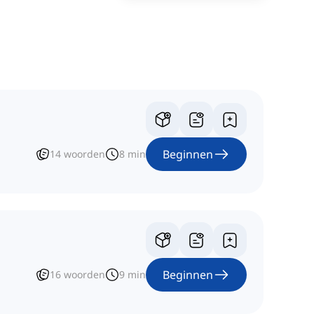
Beginnen
14
woorden
8
min
Beginnen
16
woorden
9
min