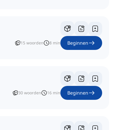
Beginnen
15
woorden
8
min
Beginnen
30
woorden
16
min