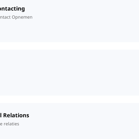
Contacting
ontact Opnemen
l Relations
 relaties