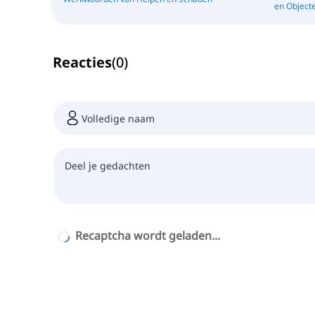
en Object
Reacties
(
0
)
Recaptcha wordt geladen...