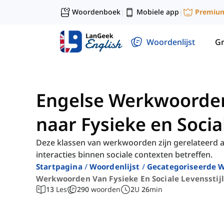
Woordenboek
Mobiele app
Premiu
|
|
Woordenlijst
G
Engelse Werkwoorden
naar Fysieke en Social
Deze klassen van werkwoorden zijn gerelateerd aa
interacties binnen sociale contexten betreffen.
Startpagina
Woordenlijst
Gecategoriseerde W
Werkwoorden Van Fysieke En Sociale Levensstijl
13
Les
290
woorden
2
U
26
min