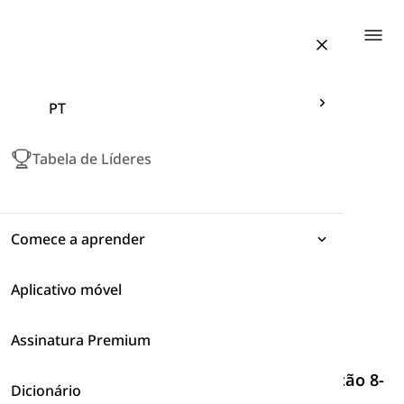
Togg
PT
Tabela de Líderes
Comece a aprender
Aplicativo móvel
Expressões
Assinatura Premium
Gramática
Vocabulário para IELTS General (Pontuação 8-
Dicionário
Vocabulário