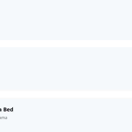
a Bed
Cama