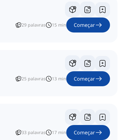
Começar
29
palavras
15
min
Começar
25
palavras
13
min
Começar
33
palavras
17
min