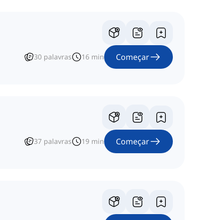
Começar
30
palavras
16
min
Começar
37
palavras
19
min