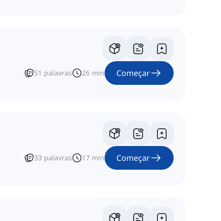
Começar
51
palavras
26
min
Começar
33
palavras
17
min