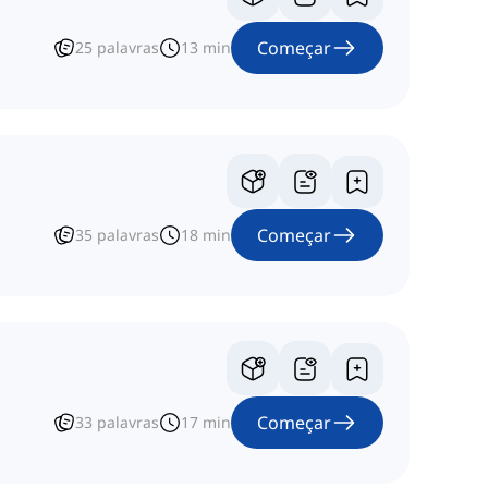
Começar
25
palavras
13
min
Começar
35
palavras
18
min
Começar
33
palavras
17
min