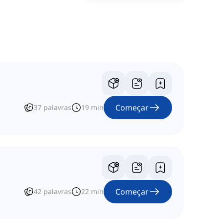
Começar
37
palavras
19
min
Começar
42
palavras
22
min