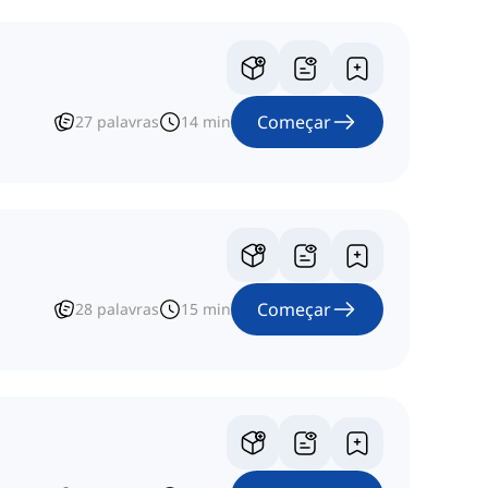
Começar
27
palavras
14
min
Começar
28
palavras
15
min