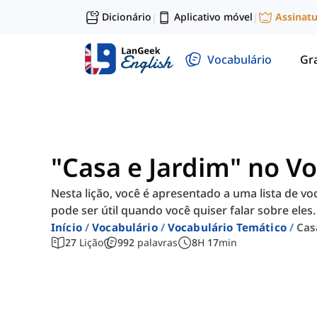
Dicionário
Aplicativo móvel
Assinat
|
|
Vocabulário
Gr
"Casa e Jardim" no Vo
Nesta lição, você é apresentado a uma lista de vo
pode ser útil quando você quiser falar sobre eles.
Início
Vocabulário
Vocabulário Temático
Cas
27
Lição
992
palavras
8
H
17
min