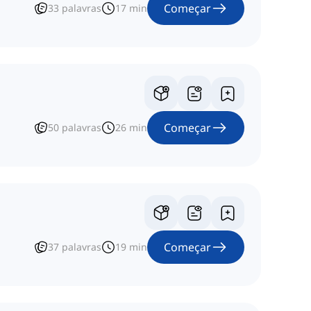
Começar
33
palavras
17
min
Começar
50
palavras
26
min
Começar
37
palavras
19
min