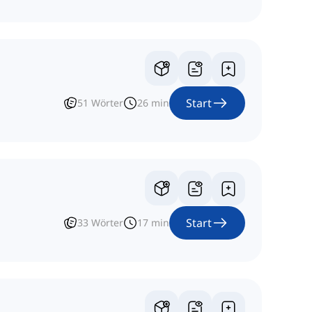
Start
51
Wörter
26
min
Start
33
Wörter
17
min