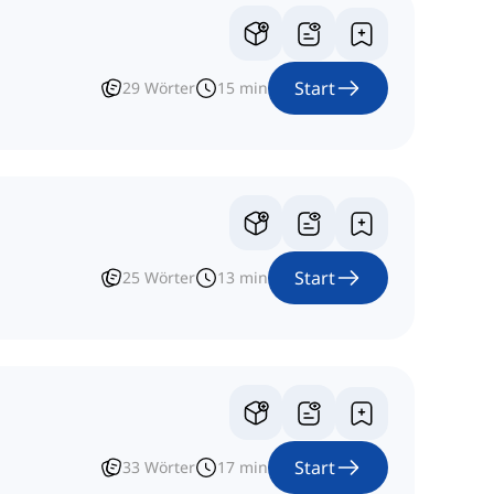
Start
29
Wörter
15
min
Start
25
Wörter
13
min
Start
33
Wörter
17
min