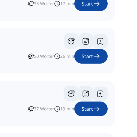
Start
33
Wörter
17
min
Start
50
Wörter
26
min
Start
37
Wörter
19
min