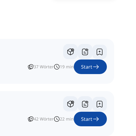
Start
37
Wörter
19
min
Start
42
Wörter
22
min