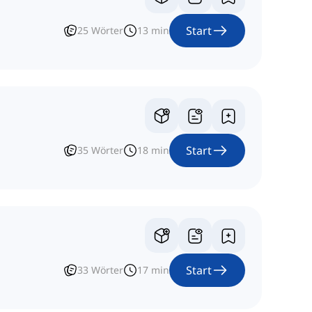
Start
25
Wörter
13
min
Start
35
Wörter
18
min
Start
33
Wörter
17
min