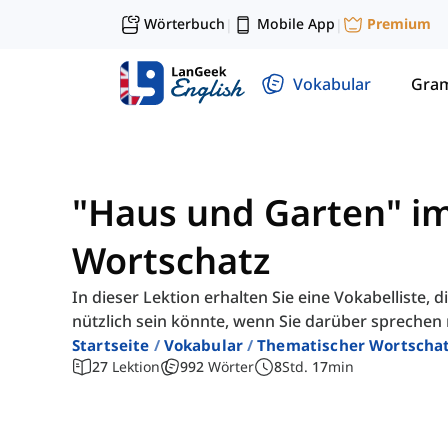
Wörterbuch
Mobile App
Premium
|
|
Vokabular
Gra
"Haus und Garten" im
Wortschatz
In dieser Lektion erhalten Sie eine Vokabelliste,
nützlich sein könnte, wenn Sie darüber sprechen
Startseite
Vokabular
Thematischer Wortscha
27
Lektion
992
Wörter
8
Std.
17
min