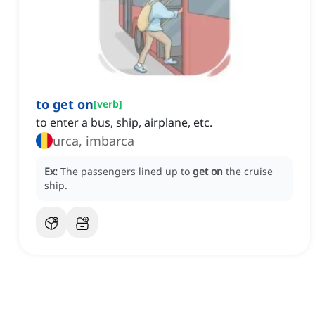
to get on
[
verb
]
to enter a bus, ship, airplane, etc.
urca, imbarca
Ex:
The passengers lined up to
get on
the cruise
ship.