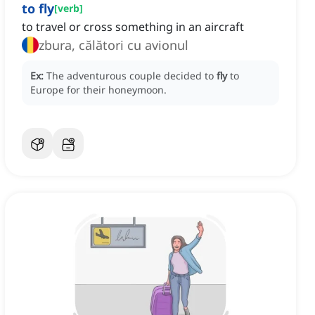
to fly
[
verb
]
to travel or cross something in an aircraft
zbura, călători cu avionul
Ex:
The adventurous couple decided to
fly
to
Europe for their honeymoon.