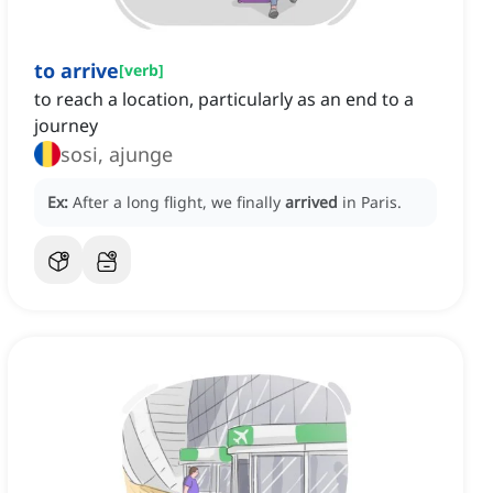
to arrive
[
verb
]
to reach a location, particularly as an end to a
journey
sosi, ajunge
Ex:
After a long flight, we finally
arrived
in Paris.