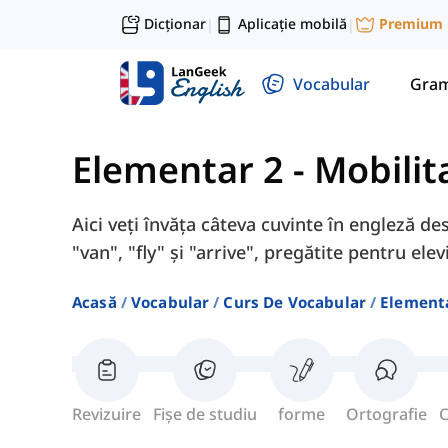
Dicționar
Aplicație mobilă
Premium
|
|
Vocabular
Gram
Elementar 2
-
Mobilit
Aici veți învăța câteva cuvinte în engleză de
"van", "fly" și "arrive", pregătite pentru elev
Acasă
Vocabular
Curs De Vocabular
Element
Revizuire
Fișe de studiu
forme
Ortografie
C