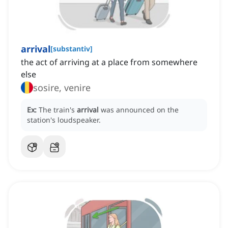
arrival
[
substantiv
]
the act of arriving at a place from somewhere
else
sosire, venire
Ex:
The train's
arrival
was announced on the
station's loudspeaker.