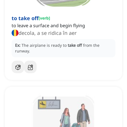
to take off
[
verb
]
to leave a surface and begin flying
decola, a se ridica în aer
Ex:
The airplane is ready to
take off
from the
runway.