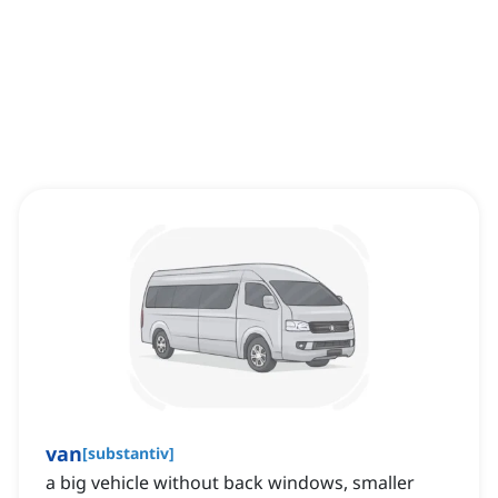
van
[
substantiv
]
a big vehicle without back windows, smaller