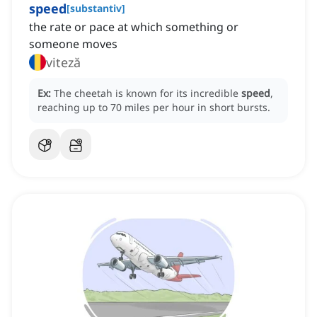
speed
[
substantiv
]
the rate or pace at which something or
someone moves
viteză
Ex:
The cheetah is known for its incredible
speed
,
reaching up to 70 miles per hour in short bursts.