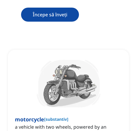
Începe să înveți
motorcycle
[
substantiv
]
a vehicle with two wheels, powered by an