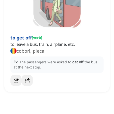
to get off
[
verb
]
to leave a bus, train, airplane, etc.
coborî, pleca
Ex:
The passengers were asked to
get off
the bus
at the next stop.