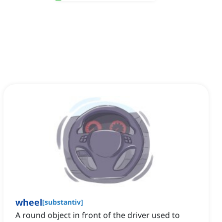
wheel
[
substantiv
]
A round object in front of the driver used to