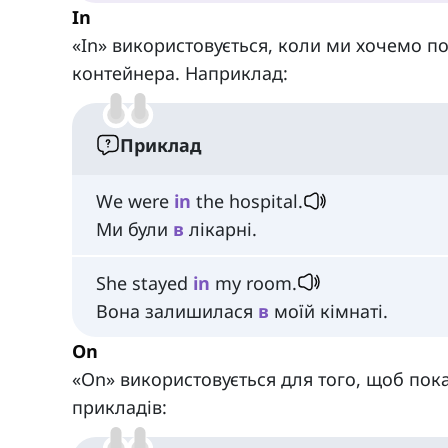
In
«In» використовується, коли ми хочемо п
контейнера. Наприклад:
Приклад
We were
in
the hospital.
Ми були
в
лікарні.
She stayed
in
my room.
Вона залишилася
в
моїй кімнаті.
On
«On» використовується для того, щоб пок
прикладів: