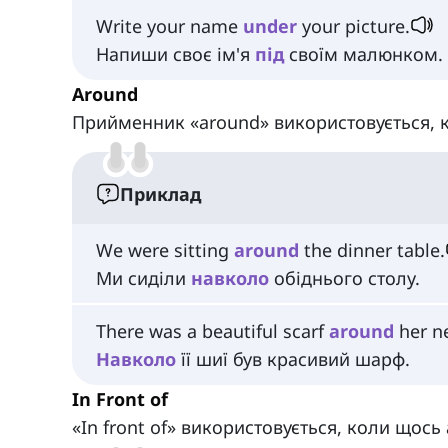
Write your name
under
your picture.
Напиши своє ім'я
під
своїм малюнком.
Around
Прийменник «around» використовується, 
Приклад
We were sitting
around
the dinner table.
Ми сиділи
навколо
обіднього столу.
There was a beautiful scarf
around
her n
Навколо
її шиї був красивий шарф.
In Front of
«In front of» використовується, коли щось