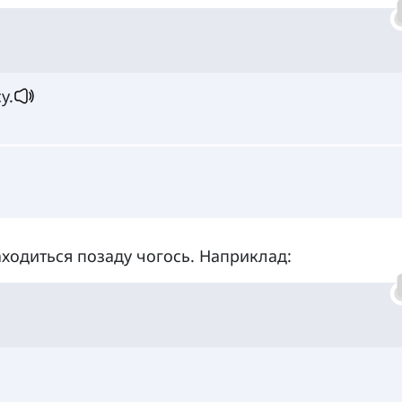
y.
аходиться позаду чогось. Наприклад: