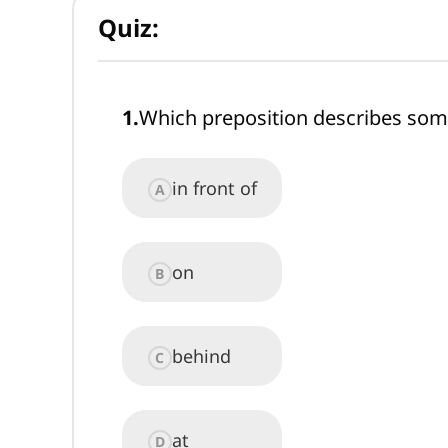
Quiz:
1
.
Which preposition describes so
in front of
A
on
B
behind
C
at
D