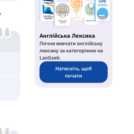
о
Behind
At
Англійська Лексика
Почни вивчати англійську
лексику за категоріями на
LanGeek.
Натисніть, щоб
почати