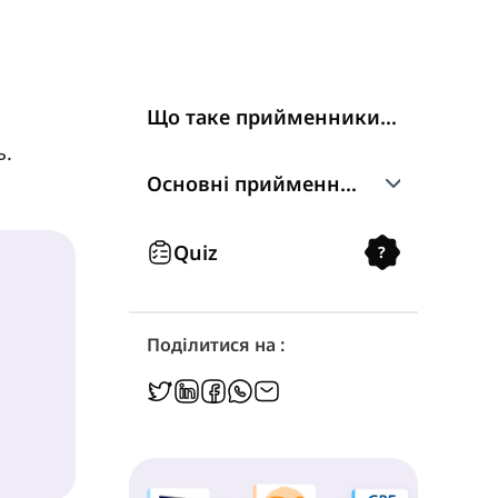
Що таке прийменники місця?
ь.
Основні прийменники місця
In
Quiz
?
On
Поділитися на :
Under
Around
In Front of