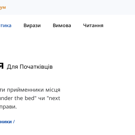
іум
атика
Вирази
Вимова
Читання
я
Для Початківців
ати прийменники місця
"under the bed" чи "next
вправи.
чники