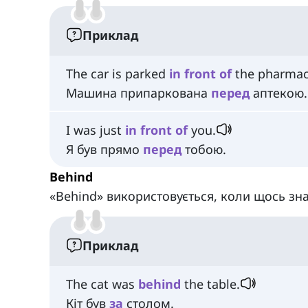
Приклад
The car is parked
in
front
of
the pharmac
Машина припаркована
перед
аптекою.
I was just
in
front
of
you.
Я був прямо
перед
тобою.
Behind
«Behind» використовується, коли щось зн
Приклад
The cat was
behind
the table.
Кіт був
за
столом.