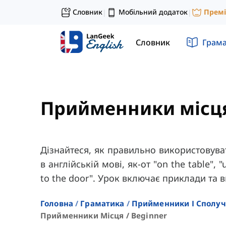
Словник
Мобільний додаток
Прем
|
|
Словник
Грам
Прийменники місц
Дізнайтеся, як правильно використовув
в англійській мові, як-от "on the table", 
to the door". Урок включає приклади та 
Головна
Граматика
Прийменники І Сполу
Прийменники Місця / Beginner