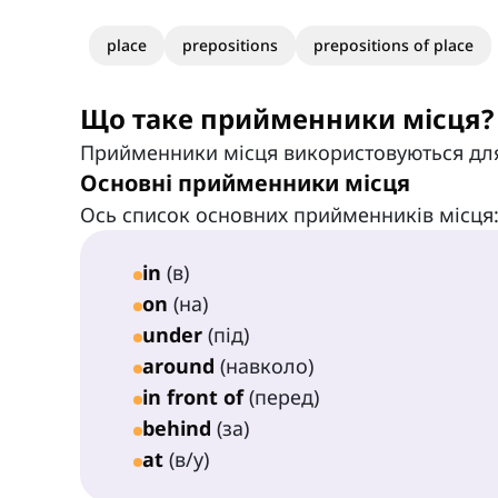
place
prepositions
prepositions of place
Що таке прийменники місця?
Прийменники місця використовуються дл
Основні прийменники місця
Ось список основних прийменників місця
in
(в)
on
(на)
under
(під)
around
(навколо)
in front of
(перед)
behind
(за)
at
(в/у)