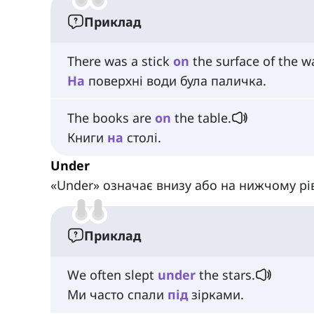
Приклад
There was a stick
on
the surface of the wa
На
поверхні води була паличка.
The books are
on
the table.
Книги
на
столі.
Under
«Under» означає внизу або на нижчому рів
Приклад
We often slept
under
the stars.
Ми часто спали
під
зірками.