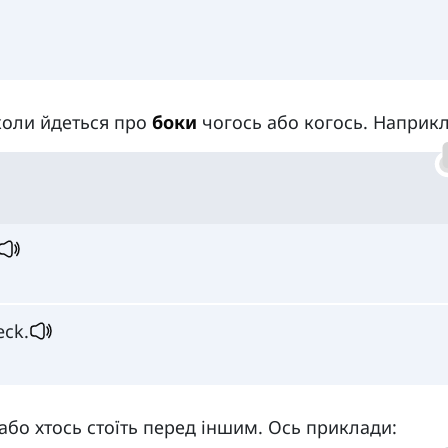
коли йдеться про
боки
чогось або когось. Наприкл
eck.
 або хтось стоїть перед іншим. Ось приклади: