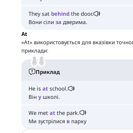
They sat
behind
the door.
Вони сіли
за
дверима.
At
«At» використовується для вказівки точно
приклади:
Приклад
He is
at
school.
Він
у
школі.
We met
at
the park.
Ми зустрілися
в
парку