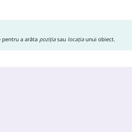
e pentru a arăta
poziția
sau
locația
unui obiect.