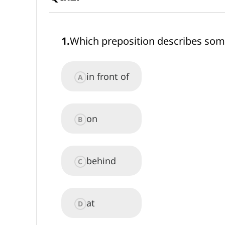
1
.
Which preposition describes so
in front of
A
on
B
behind
C
at
D