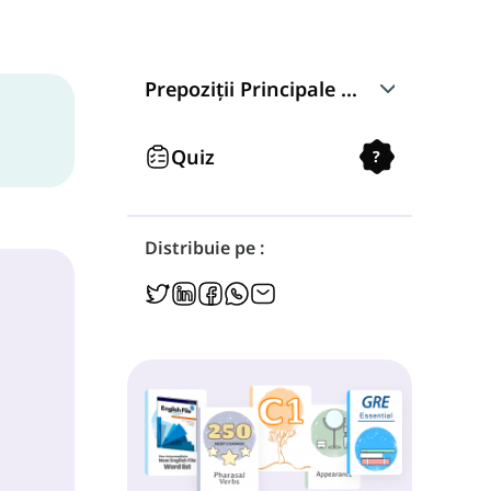
Prepoziții Principale de Loc
In
Quiz
?
On
Distribuie pe :
Under
Around
In Front of
Behind