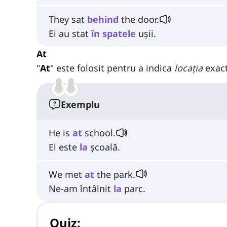
They sat
behind
the door.
Ei au stat
în spatele
ușii.
At
"
At
" este folosit pentru a indica
locația
exact
Exemplu
He is
at
school.
El este
la
școală.
We met
at
the park.
Ne-am întâlnit
la
parc.
Quiz: