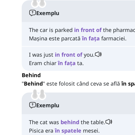
Exemplu
The car is parked
in
front
of
the pharmac
Mașina este parcată
în fața
farmaciei.
I was just
in
front
of
you.
Eram chiar
în fața
ta.
Behind
"
Behind
" este folosit când ceva se află
în sp
Exemplu
The cat was
behind
the table.
Pisica era
în spatele
mesei.