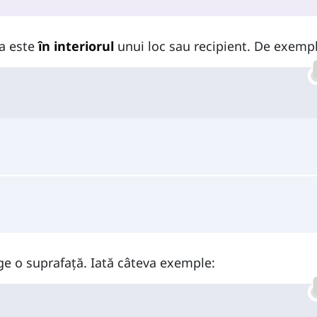
va este
în interiorul
unui loc sau recipient. De exemp
nge o suprafață. Iată câteva exemple: