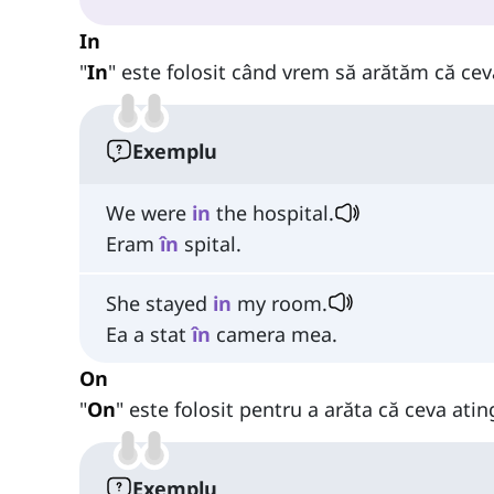
In
"
In
" este folosit când vrem să arătăm că ce
Exemplu
We were
in
the hospital.
Eram
în
spital.
She stayed
in
my room.
Ea a stat
în
camera mea.
On
"
On
" este folosit pentru a arăta că ceva ati
Exemplu