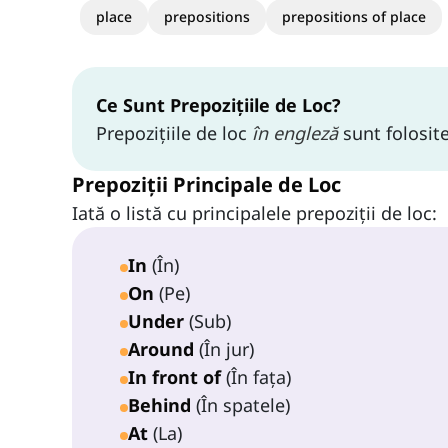
place
prepositions
prepositions of place
Ce Sunt Prepozițiile de Loc?
Prepozițiile de loc
în engleză
sunt folosit
Prepoziții Principale de Loc
Iată o listă cu principalele prepoziții de loc:
In
(În)
On
(Pe)
Under
(Sub)
Around
(În jur)
In front of
(În fața)
Behind
(În spatele)
At
(La)