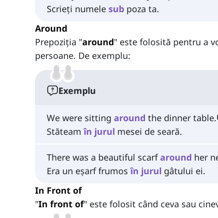
Scrieți numele
sub
poza ta.
Around
Prepoziția "
around
" este folosită pentru a 
persoane. De exemplu:
Exemplu
We were sitting
around
the dinner table.
Stăteam
în jurul
mesei de seară.
There was a beautiful scarf
around
her n
Era un eșarf frumos
în jurul
gâtului ei.
In Front of
"
In front of
" este folosit când ceva sau cinev