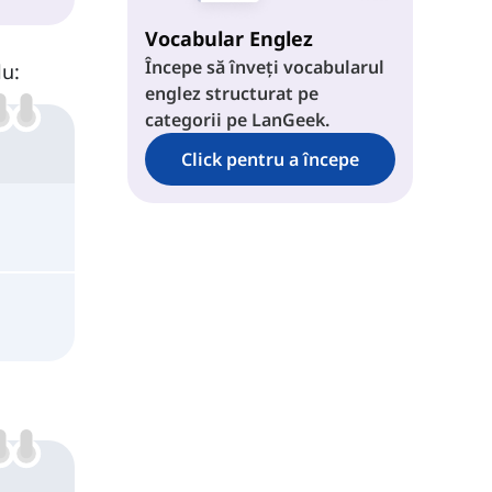
At
Vocabular Englez
Începe să înveți vocabularul
lu:
englez structurat pe
categorii pe LanGeek.
Click pentru a începe