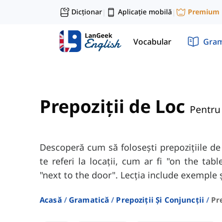
Dicționar
Aplicație mobilă
Premium
|
|
Vocabular
Gram
Prepoziții de Loc
Pentru
Descoperă cum să folosești prepozițiile de
te referi la locații, cum ar fi "on the tab
"next to the door". Lecția include exemple și
Acasă
Gramatică
Prepoziții Și Conjuncții
Pr