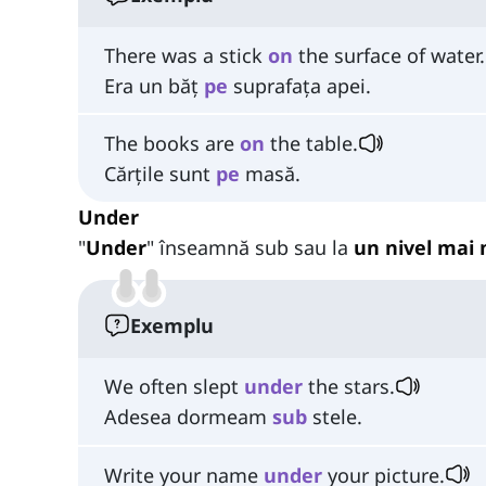
There was a stick
on
the surface of water.
Era un băț
pe
suprafața apei.
The books are
on
the table.
Cărțile sunt
pe
masă.
Under
"
Under
" înseamnă sub sau la
un nivel mai 
Exemplu
We often slept
under
the stars.
Adesea dormeam
sub
stele.
Write your name
under
your picture.