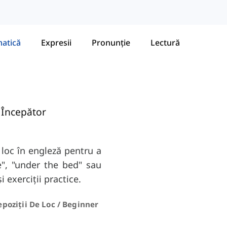
atică
Expresii
Pronunție
Lectură
 Începător
 loc în engleză pentru a
le", "under the bed" sau
 exerciții practice.
epoziții De Loc / Beginner