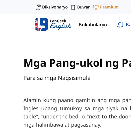
Diksiyonaryo
Buwan
Premium
|
|
Bokabularyo
Ba
Mga Pang-ukol ng P
Para sa mga Nagsisimula
Alamin kung paano gamitin ang mga pan
Ingles upang tumukoy sa mga tiyak na l
table", "under the bed" o "next to the doo
mga halimbawa at pagsasanay.