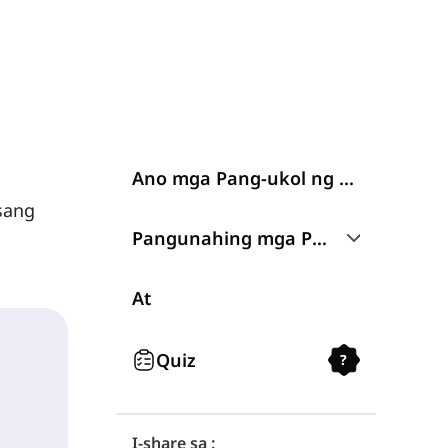
Ano mga Pang-ukol ng Panlunan?
sang
Pangunahing mga Pang-ukol ng P
In
At
On
Quiz
?
Under
I-share sa :