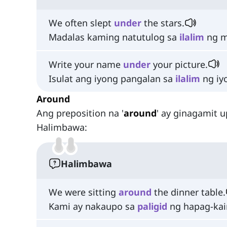
We often slept
under
the stars.
Madalas kaming natutulog sa
ilalim
ng m
Write your name
under
your picture.
Isulat ang iyong pangalan sa
ilalim
ng iy
Around
Ang preposition na '
around
' ay ginagamit
Halimbawa:
Halimbawa
We were sitting
around
the dinner table.
Kami ay nakaupo sa
paligid
ng hapag-kai