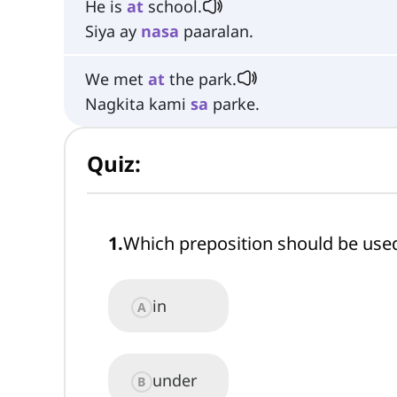
He is
at
school.
Siya ay
nasa
paaralan.
We met
at
the park.
Nagkita kami
sa
parke.
Quiz:
1
.
Which preposition should be used
in
A
under
B