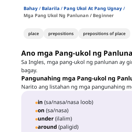
Bahay
Balarila
Pang Ukol At Pang Ugnay
Mga Pang Ukol Ng Panlunan / Beginner
place
prepositions
prepositions of place
Ano mga Pang-ukol ng Panlun
Sa Ingles, mga pang-ukol ng panlunan ay gi
bagay.
Pangunahing mga Pang-ukol ng Panl
Narito ang listahan ng mga pangunahing m
in
(sa/nasa/nasa loob)
on
(sa/nasa)
under
(ilalim)
around
(paligid)