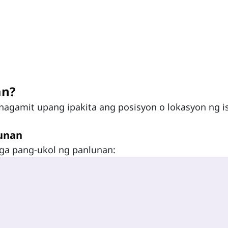
an?
nagamit upang ipakita ang posisyon o lokasyon ng i
unan
ga pang-ukol ng panlunan: