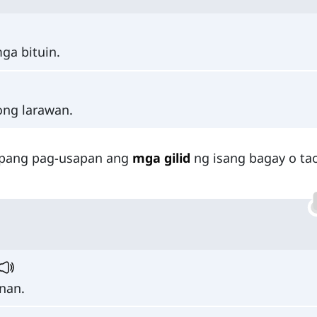
ga bituin.
ong larawan.
 upang pag-usapan ang
mga gilid
ng isang bagay o ta
nan.