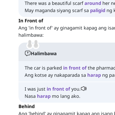
There was a beautiful scarf
around
her n
May maganda siyang scarf sa
paligid
ng k
In Front of
Ang 'in front of' ay ginagamit kapag ang is
halimbawa:
Halimbawa
The car is parked
in
front
of
the pharmac
Ang kotse ay nakaparada sa
harap
ng pa
I was just
in
front
of
you.
Nasa
harap
mo lang ako.
Behind
Ang 'behind' ay ginagamit kapag ang isang