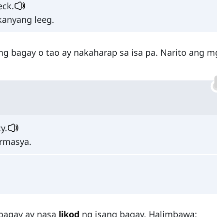
eck.
anyang leeg.
ang bagay o tao ay nakaharap sa isa pa. Narito ang m
y.
rmasya.
 bagay ay nasa
likod
ng isang bagay. Halimbawa: