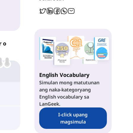
Around
In Front of
Behind
r o
English Vocabulary
Simulan mong matutunan
ang naka-kategoryang
English vocabulary sa
LanGeek.
I-click upang
magsimula