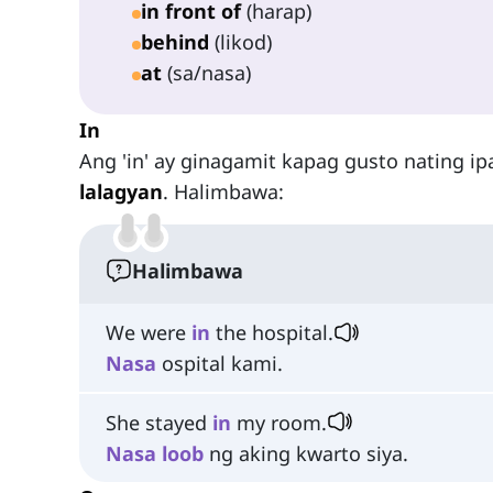
in front of
(harap)
behind
(likod)
at
(sa/nasa)
In
Ang 'in' ay ginagamit kapag gusto nating ip
lalagyan
. Halimbawa:
Halimbawa
We were
in
the hospital.
Nasa
ospital kami.
She stayed
in
my room.
Nasa
loob
ng aking kwarto siya.