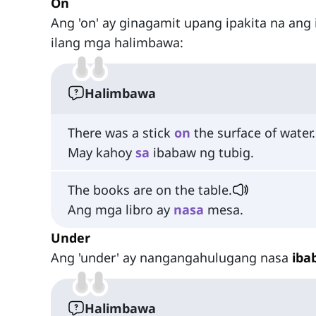
On
Ang 'on' ay ginagamit upang ipakita na ang
ilang mga halimbawa:
Halimbawa
There was a stick
on
the surface of water.
May kahoy
sa
ibabaw ng tubig.
The books are on the table.
Ang mga libro ay
nasa
mesa.
Under
Ang 'under' ay nangangahulugang nasa
iba
Halimbawa