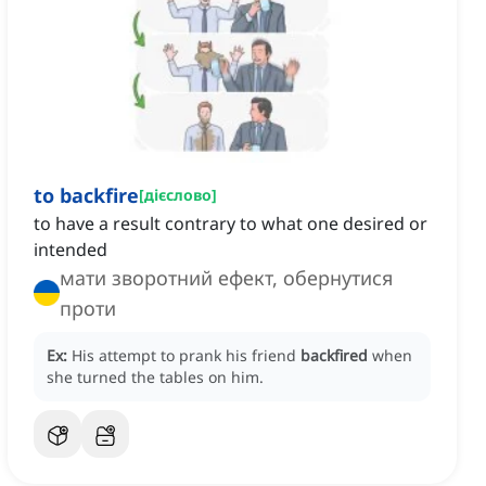
to backfire
[
дієслово
]
to have a result contrary to what one desired or
intended
мати зворотний ефект, обернутися
проти
Ex:
His attempt to prank his friend
backfired
when
she turned the tables on him.