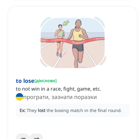
to lose
[
дієслово
]
to not win in a race, fight, game, etc.
програти, зазнати поразки
Ex:
They
lost
the boxing match in the final round.