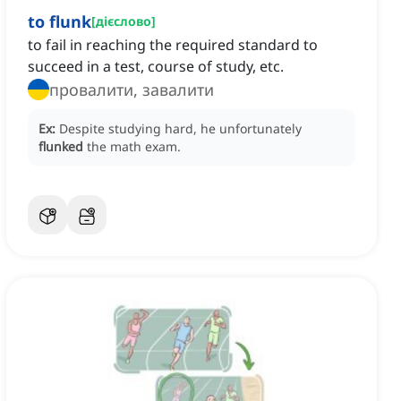
to flunk
[
дієслово
]
to fail in reaching the required standard to
succeed in a test, course of study, etc.
провалити, завалити
Ex:
Despite studying hard, he unfortunately
flunked
the math exam.