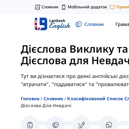
Словник
Мобільний додаток
Прем
|
|
Словник
Грам
Дієслова Виклику т
Дієслова для Невдач
Тут ви дізнаєтеся про деякі англійські діє
"втрачати", "піддаватися" та "провалюват
Головна
Словник
Класифікований Список С
Дієслова Для Невдачі