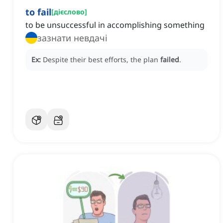
to fail
[
дієслово
]
to be unsuccessful in accomplishing something
зазнати невдачі
Ex:
Despite their best efforts, the plan
failed
.