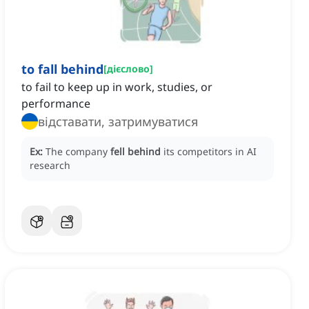
to fall behind
[
дієслово
]
to fail to keep up in work, studies, or
performance
відставати, затримуватися
Ex:
The company
fell behind
its competitors in AI
research