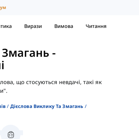
іум
атика
Вирази
Вимова
Читання
а Змагань
-
і
слова, що стосуються невдачі, такі як
и".
лів
Дієслова Виклику Та Змагань