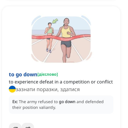
to go down
[
дієслово
]
to experience defeat in a competition or conflict
зазнати поразки, здатися
Ex:
The army refused to
go down
and defended
their position valiantly.