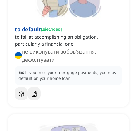
to default
[
дієслово
]
to fail at accomplishing an obligation,
particularly a financial one
не виконувати зобов'язання,
дефолтувати
Ex:
If you miss your mortgage payments, you may
default on your home loan.