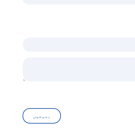
بھیجیں