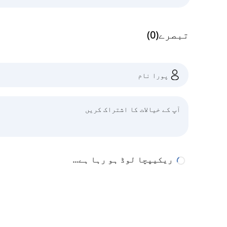
تبصرے
(
0
)
ریکیپچا لوڈ ہو رہا ہے...