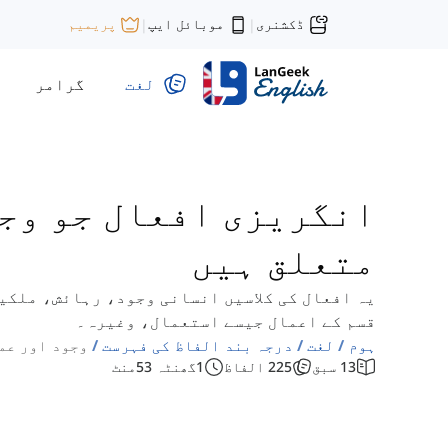
ڈکشنری
موبائل ایپ
پریمیم
|
|
لغت
گرامر
انگریزی افعال جو وجو
متعلق ہیں
یہ افعال کی کلاسیں انسانی وجود، رہائش، ملکی
قسم کے اعمال جیسے استعمال، وغیرہ۔
ہوم
لغت
درجہ بند الفاظ کی فہرست
وجود اور عم
13
سبق
225
الفاظ
1
گھنٹہ
53
منٹ