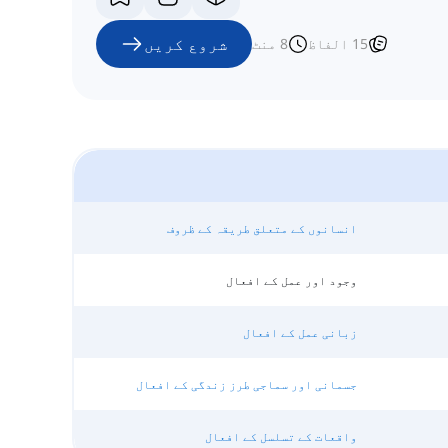
شروع کریں
15
الفاظ
8
منٹ
انسانوں کے متعلق طریقہ کے ظروف
وجود اور عمل کے افعال
زبانی عمل کے افعال
جسمانی اور سماجی طرز زندگی کے افعال
واقعات کے تسلسل کے افعال