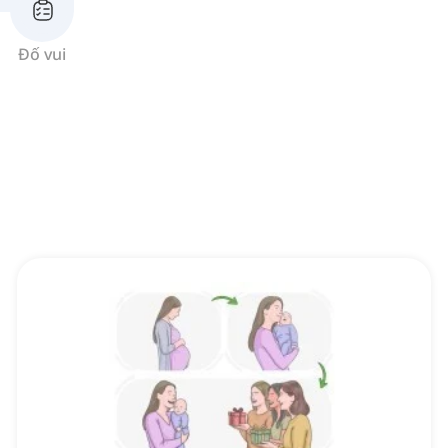
Đố vui