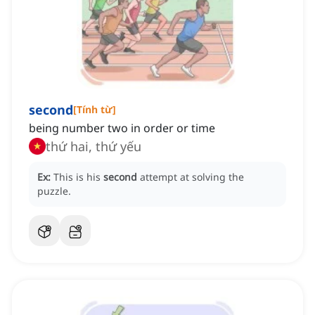
second
[
Tính từ
]
being number two in order or time
thứ hai, thứ yếu
Ex:
This is his
second
attempt at solving the
puzzle.