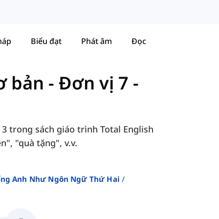
háp
Biểu đạt
Phát âm
Đọc
Cơ bản
-
Đơn vị 7 -
 3 trong sách giáo trình Total English
", "quà tặng", v.v.
iếng Anh Như Ngôn Ngữ Thứ Hai