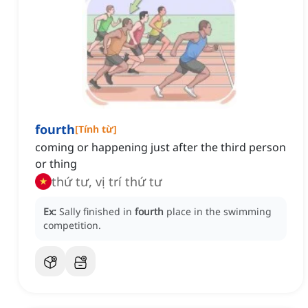
fourth
[
Tính từ
]
coming or happening just after the third person
or thing
thứ tư, vị trí thứ tư
Ex:
Sally finished in
fourth
place in the swimming
competition.