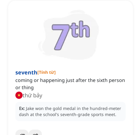
seventh
[
Tính từ
]
coming or happening just after the sixth person
or thing
thứ bảy
Ex:
Jake won the gold medal in the hundred-meter
dash at the school's seventh-grade sports meet.