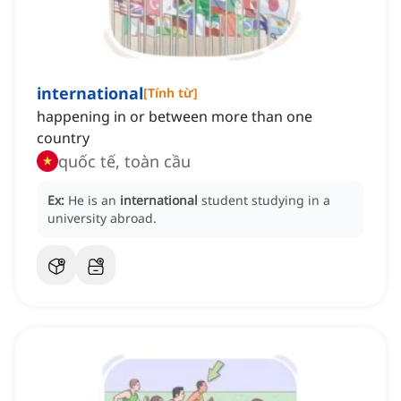
international
[
Tính từ
]
happening in or between more than one
country
quốc tế, toàn cầu
Ex:
He is an
international
student studying in a
university abroad.