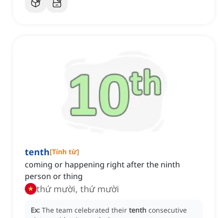
tenth
[
Tính từ
]
coming or happening right after the ninth
person or thing
thứ mười, thứ mười
Ex:
The team celebrated their
tenth
consecutive