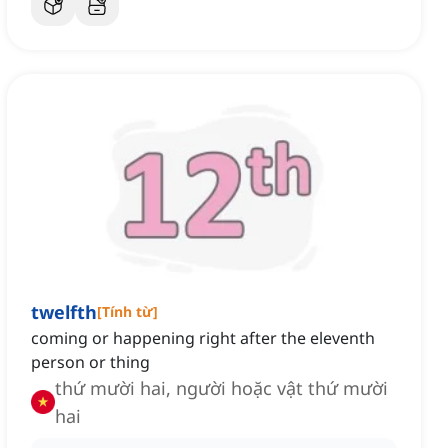
twelfth
[
Tính từ
]
coming or happening right after the eleventh
person or thing
thứ mười hai, người hoặc vật thứ mười
hai