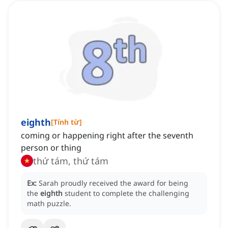
eighth
[
Tính từ
]
coming or happening right after the seventh
person or thing
thứ tám, thứ tám
Ex:
Sarah proudly received the award for being
the
eighth
student to complete the challenging
math puzzle.