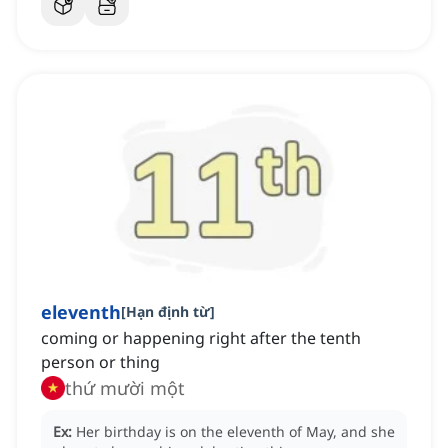
eleventh
[
Hạn định từ
]
coming or happening right after the tenth
person or thing
thứ mười một
Ex:
Her birthday is on the eleventh of May, and she