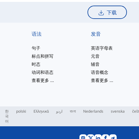
下载
语法
发音
句子
英语字母表
标点和拼写
元音
时态
辅音
动词和语态
语音概念
查看更多
...
查看更多
...
한
polski
Ελληνικά
اردو
বাংলা
Nederlands
svenska
češ
국
어