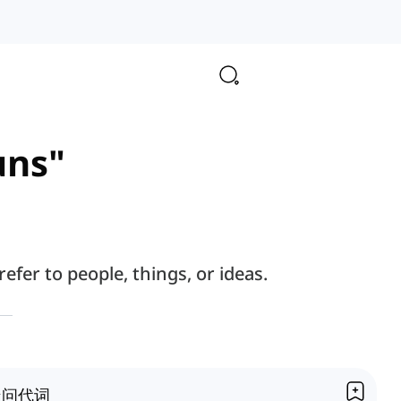
uns"
fer to people, things, or ideas.
疑问代词