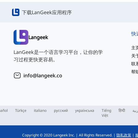
下载LanGeek应用程序
快
Langeek
主
LanGeek是一个语言学习平台，让你的学
关
习过程更快更容易。
联
帮
info@langeek.co
añol
Türkçe
italiano
русский
українська
Tiếng
हिन्दी
بية
Việt
Copyright © 2020 Langeek Inc.
|
All Rights Reserved.
|
隐私政策
|