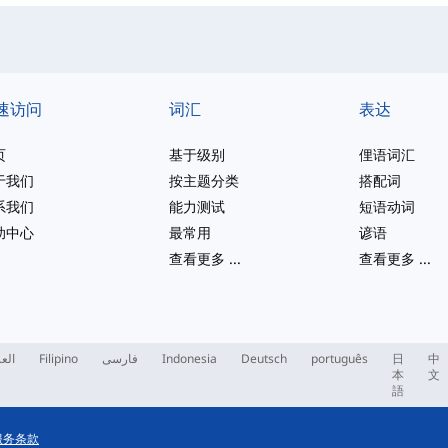
速访问
词汇
表达
页
基于级别
俚语词汇
于我们
按主题分类
搭配词
系我们
能力测试
短语动词
助中心
最常用
谚语
查看更多
...
查看更多
...
العر
Filipino
فارسی
Indonesia
Deutsch
português
日
中
本
文
語
服务条款