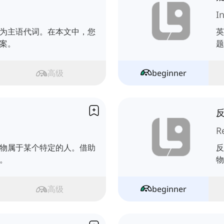
I
为主语代词。在本文中，您
英
案。
题
高级
beginner
R
物属于某个特定的人。借助
反
。
物
高级
beginner