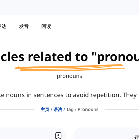
表达
发音
阅读
icles related to "prono
pronouns
 nouns in sentences to avoid repetition. They re
主页
语法
Tag
Pronouns