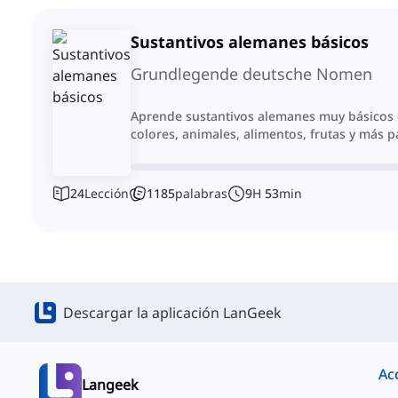
Sustantivos alemanes básicos
Grundlegende deutsche Nomen
Aprende sustantivos alemanes muy básicos c
colores, animales, alimentos, frutas y más p
24
Lección
1185
palabras
9
H
53
min
Descargar la aplicación LanGeek
Ac
Langeek