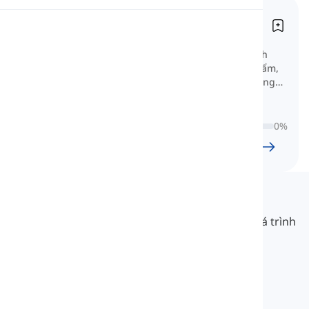
Danh từ tiếng Đức cơ bản
Phát âm
Grundlegende deutsche Nomen
Học các danh từ tiếng Đức rất cơ bản với danh
Đọc
sách phân loại về màu sắc, động vật, thực phẩm,
trái cây và nhiều hơn nữa để xây dựng nền tảng
vững chắc.
0
%
24
l
1185
w
9
G
53
phút
Langeek
LanGeek là một nền tảng học ngôn ngữ giúp quá trình
học của bạn nhanh hơn và dễ dàng hơn.
info@langeek.co