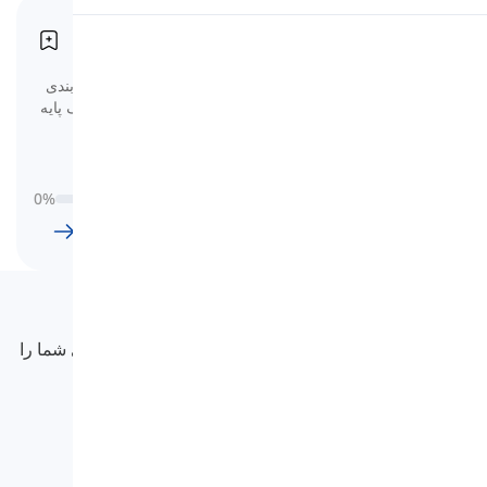
اسم‌های آلمانی اساسی
تلفظ
Grundlegende deutsche Nomen
اسم‌های آلمانی بسیار پایه‌ای را با فهرست‌های دسته‌بندی
خواندن
شده رنگ‌ها، حیوانات، غذاها، میوه‌ها و بیشتر برای یک پایه
محکم یاد بگیرید.
0
%
24
l
1185
w
9
ساعت
53
دقیقه
Langeek
LanGeek یک بستر یادگیری زبان است که فرآیند یادگیری شما را
سریع‌تر و آسان‌تر می‌کند.
info@langeek.co