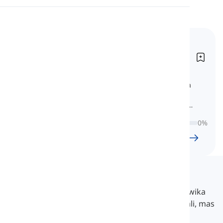
Pagbigkas
Pangunahing Pangngalang
Pagbabasa
Aleman
Grundlegende deutsche Nomen
Matuto ng napakapangunahing mga
pangngalang Aleman na may mga
kategoryang listahan ng mga kulay,
hayop, pagkain, prutas, at higit pa para
0
%
sa isang matatag na pundasyon.
24
l
1185
w
9
O
53
min
Langeek
Ang LanGeek ay isang platform sa pag-aaral ng wika
na tumutulong sa iyong matuto nang mas madali, mas
mabilis, at mas matalino.