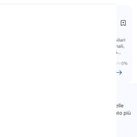
Pronuncia
Sostantivi tedeschi
fondamentali
Lettura
Grundlegende deutsche Nomen
Impara sostantivi tedeschi molto basilari
con liste categorizzate di colori, animali,
alimenti, frutta e altro per una solida
base.
0
%
24
l
1185
w
9
H
53
min
Langeek
LanGeek è una piattaforma di apprendimento delle
lingue che rende il tuo processo di apprendimento più
veloce e facile.
info@langeek.co