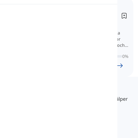
Grundläggande tyska
Uttal
substantiv
Grundlegende deutsche Nomen
Läsning
Lär dig mycket grundläggande tyska
substantiv med kategoriserade listor
över färger, djur, livsmedel, frukter och
mer för en solid grund.
0
%
24
l
1185
w
9
tim.
53
min
Langeek
LanGeek är en språkinlärningsplattform som hjälper
dig att lära dig enklare, snabbare och smartare.
info@langeek.co