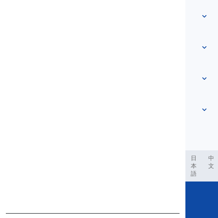
ホーム
A1レベル
私たちについて
お問い合わせ
挨拶
ヘルプセンター
A2レベル
個人情報
家族と友人
拡大家族
食べ物と飲み物
B1レベル
性格と身体的特徴
もっと見る
...
感情と反応
Literatur
アクセサリー
B2レベル
言語と会話
もっと見る
...
Kommunikation
人間の特性
お祝いとパーティー
特別な性質と特徴
もっと見る
...
感情と感情
العر
Filipino
فارسی
Indonesia
español
português
日
中
本
文
別れの種類と関係の終わり
語
もっと見る
...
Copyright © 2020 Langeek Inc.