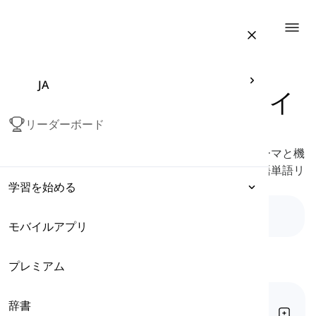
Togg
JA
機能別に分類されたドイ
ツ語単語リスト
リーダーボード
構造化された学習のため、品詞別に整理され、テーマと機
能に基づいた明確なサブカテゴリーを持つドイツ語単語リ
学習を始める
ストを探索してください。
モバイルアプリ
表現
プレミアム
文法
基本的なドイツ語の名詞
辞書
語彙