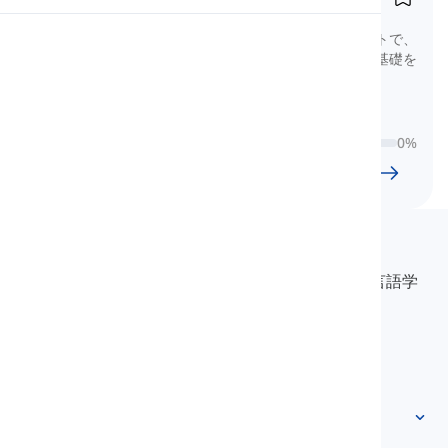
Grundlegende deutsche Nomen
色、動物、食品、果物などのカテゴリー別リストで、
発音
非常に基本的なドイツ語の名詞を学び、強固な基礎を
築きます。
読書
0
%
24
l
1185
w
9
時
53
分
Langeek
LanGeekは、学習プロセスを迅速かつ簡単にする言語学
習プラットフォームです。
info@langeek.co
クイックアクセス