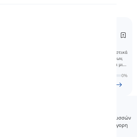
Προφορά
Βασικά γερμανικά
Ανάγνωση
ουσιαστικά
Grundlegende deutsche Nomen
Μάθετε πολύ βασικά γερμανικά ουσιαστικά
με κατηγοριοποιημένες λίστες χρωμάτων,
ζώων, τροφίμων, φρούτων και άλλα για μια
σταθερή βάση.
0
%
24
l
1185
w
9
Ω
53
λεπτό
Langeek
Το LanGeek είναι μια πλατφόρμα εκμάθησης γλωσσών
που κάνει τη διαδικασία εκμάθησής σας πιο γρήγορη
και εύκολη.