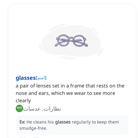
glasses
]
اسم
[
a pair of lenses set in a frame that rests on the
nose and ears, which we wear to see more
clearly
نظارات, عدسات
Ex:
He cleans his
glasses
regularly to keep them
smudge-free.