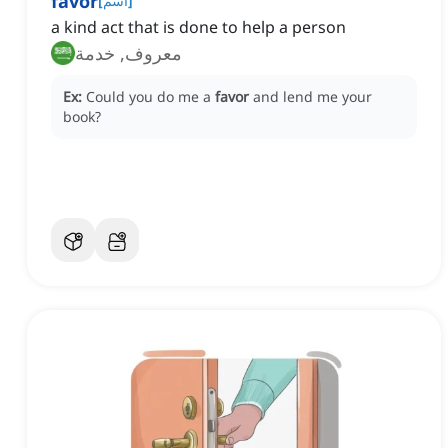
favor
]
اسم
[
a kind act that is done to help a person
معروف, خدمة
Ex:
Could you do me a
favor
and lend me your
book?