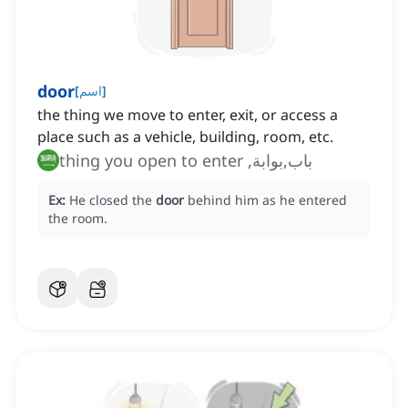
door
]
اسم
[
the thing we move to enter, exit, or access a
place such as a vehicle, building, room, etc.
باب,بوابة, thing you open to enter
Ex:
He closed the
door
behind him as he entered
the room.