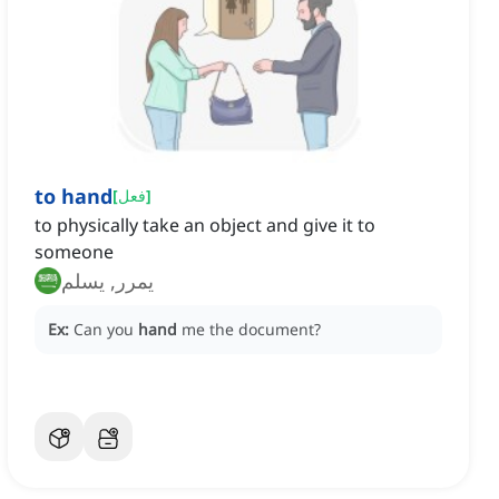
to hand
]
فعل
[
to physically take an object and give it to
someone
يمرر, يسلم
Ex:
Can you
hand
me the document?